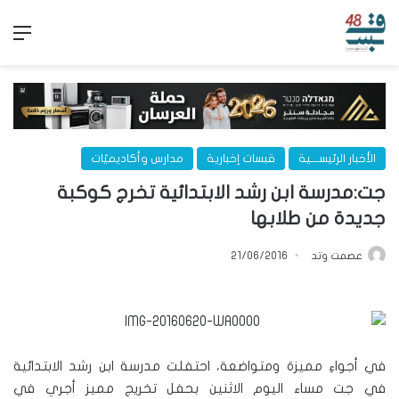
الق
الأخبار الرئيســـية
قبسات إخبارية
مدارس وأكاديميّات
جت:مدرسة ابن رشد الابتدائية تخرج كوكبة
جديدة من طلابها
عصمت وتد
21/06/2016
في أجواءِ مميزة ومتواضعة، احتفلت مدرسة ابن رشد الابتدائية
في جت مساء اليوم الاثنين بحفل تخريج مميز أجري في