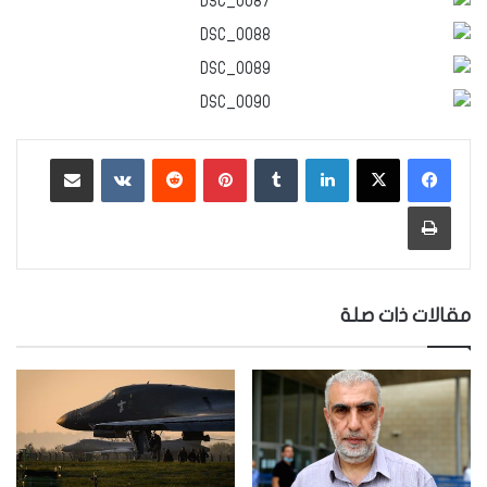
لينكدإن
‏Tumblr
بينتيريست
‏Reddit
‏VKontakte
مشاركة عبر البريد
طباعة
مقالات ذات صلة