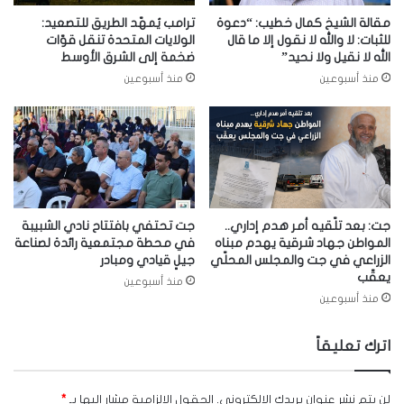
مقالة الشيخ كمال خطيب: “دعوة
ترامب يُمهّد الطريق للتصعيد:
للثبات: لا والله لا نقول إلا ما قال
الولايات المتحدة تنقل قوّات
الله لا نقيل ولا نحيد”
ضخمة إلى الشرق الأوسط
منذ أسبوعين
منذ أسبوعين
جت: بعد تلّقيه أمر هدم إداري..
جت تحتفي بافتتاح نادي الشبيبة
المواطن جهاد شرقية يهدم مبناه
في محطة مجتمعية رائدة لصناعة
الزراعي في جت والمجلس المحلّي
جيلٍ قيادي ومبادر
يعقّب
منذ أسبوعين
منذ أسبوعين
اترك تعليقاً
لن يتم نشر عنوان بريدك الإلكتروني.
الحقول الإلزامية مشار إليها بـ
*