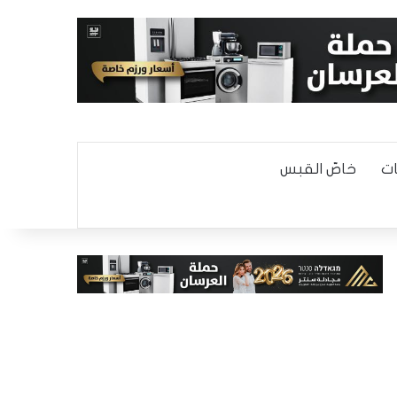
ت
خاصّ القبس