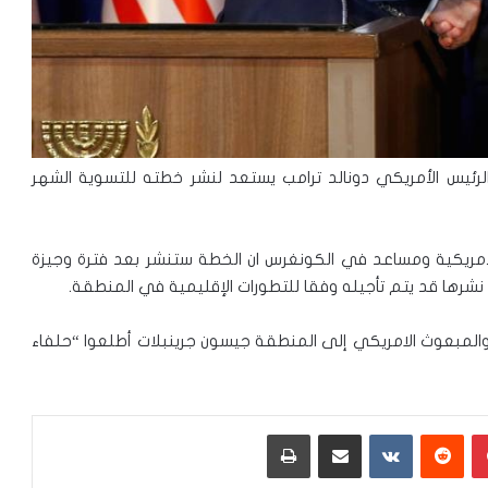
لرئيس الأمريكي دونالد ترامب يستعد لنشر خطته للتسوية الشهر
مريكية ومساعد في الكونغرس ان الخطة ستنشر بعد فترة وجيزة
 نشرها قد يتم تأجيله وفقا للتطورات الإقليمية في المنطقة.
 والمبعوث الامريكي إلى المنطقة جيسون جرينبلات أطلعوا “حلفاء
بينتيريست
‏Reddit
‏VKontakte
مشاركة عبر البريد
طباعة