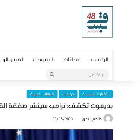
الرئيسية
محليّات
باقة وجت
القبس الري
بحث
عن
الأخبار الرئيســـية
دوليّات
قبسات إخبارية
يديعوت تكشف: ترامب سينشر صفقة القر
طاقم التحرير
19/05/2018