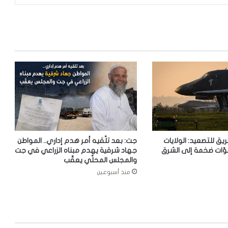
ريق للتصعيد: الولايات
جت: بعد تلّقيه أمر هدم إداري.. المواطن
وّات ضخمة إلى الشرق
جهاد شرقية يهدم مبناه الزراعي في جت
والمجلس المحلّي يعقّب
منذ أسبوعين