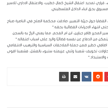
 قراري تمديد اعتقال الشيخ كمال خطيب، والاعتقال الاداري للاسير
 مسبوق بحق ابناء الداخل الفلسطيني.
 القضايا حول حريّة التعبير، صادقت محكمة الصلح في الناصرة صباح
ى انتهاء الاجراءات القضائية بحقه.”
اسير المحرر ظافر جبارين، ابن ام الفحم، مما يعني الزجّ به بالسجن
يتمكن من الدفاع عن نفسه قضائيًا والرد على اسباب اعتقاله.”
يد اضافي خطير ضمن حملة الملاحقات السياسية والترهيب الانتقامي
 محاولات تخويف شعبنا وثني عزيمته ستبوء بالفشل، فشعبنا اقوى
الاستبداد.”
بينتيريست
‏Reddit
‏VKontakte
مشاركة عبر البريد
طباعة