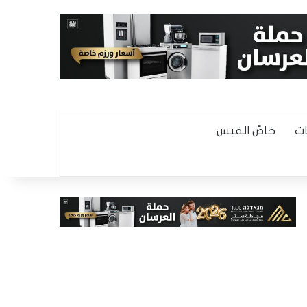
ت
خاصّ القبس