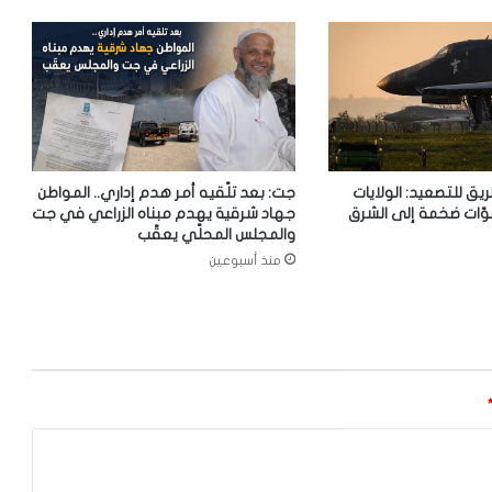
ريق للتصعيد: الولايات
جت: بعد تلّقيه أمر هدم إداري.. المواطن
وّات ضخمة إلى الشرق
جهاد شرقية يهدم مبناه الزراعي في جت
والمجلس المحلّي يعقّب
منذ أسبوعين