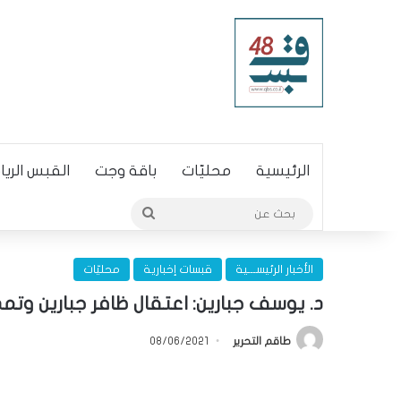
الرئيسية
محليّات
باقة وجت
القبس الري
بحث
عن
الأخبار الرئيســـية
قبسات إخبارية
محليّات
د. يوسف جبارين: اعتقال ظافر جبارين وت
طاقم التحرير
08/06/2021