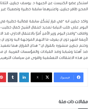
استنكر عضو الكنيست عن الجبهة د. يوسف جبارين، الثلاثاء،
المحرر ظافر جبارين، واعتبرهما سابقة خطيرة وتصعيدًا غير
واكد جبارين انه “في قرار يُشكّل سابقة قضائية خطيرة في
اليوم على طلب النيابة تمديد اعتقال الشيخ كمال خطيب حت
واضاف:”واصدر اليوم وزير الأمن أمرًا بالاعتقال الاداري ضد ال
لأربعة اشهر دون ان يعرف ما التهم الموجهة اليه ودون ان 
وختم جبارين منشوره بالقول ان:” هذان القراران هما تصع
ضد أهلنا وشبابنا وضد القيادات والمؤسسات العربية. ان
من هذه الاعتقالات التعسّفية واقوى من سياسات الترهيب و
لينكدإن
‏Tumblr
فيسبوك
‫X
مقالات ذات صلة