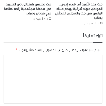
جت: بعد تلّقيه أمر هدم إداري..
جت تحتفي بافتتاح نادي الشبيبة
المواطن جهاد شرقية يهدم مبناه
في محطة مجتمعية رائدة لصناعة
الزراعي في جت والمجلس المحلّي
جيلٍ قيادي ومبادر
يعقّب
منذ أسبوعين
منذ أسبوعين
اترك تعليقاً
لن يتم نشر عنوان بريدك الإلكتروني.
الحقول الإلزامية مشار إليها بـ
*
ا
ل
ت
ع
ل
ي
ق