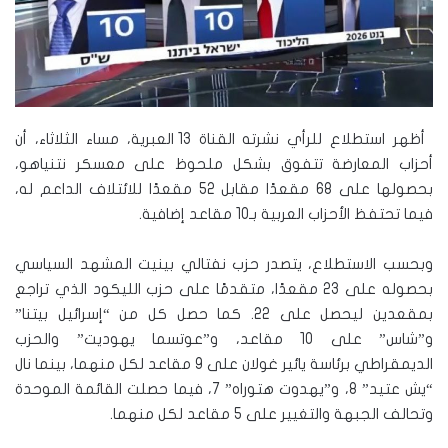
أظهر استطلاع للرأي نشرته القناة 13 العبرية، مساء الثلاثاء، أن
أحزاب المعارضة تتفوق بشكل ملحوظ على معسكر نتنياهو،
بحصولها على 68 مقعدًا مقابل 52 مقعدًا للائتلاف الداعم له،
فيما تحتفظ الأحزاب العربية بـ10 مقاعد إضافية.
وبحسب الاستطلاع، يتصدر حزب نفتالي بينيت المشهد السياسي
بحصوله على 23 مقعدًا، متقدمًا على حزب الليكود الذي تراجع
بمقعدين ليحصل على 22. كما حصل كل من “إسرائيل بيتنا”
و”شاس” على 10 مقاعد، و”عوتسما يهوديت” والحزب
الديمقراطي برئاسة يائير غولان على 9 مقاعد لكل منهما، بينما نال
“يش عتيد” 8، و”يهدوت هتوراه” 7، فيما حصلت القائمة الموحدة
وتحالف الجبهة والتغيير على 5 مقاعد لكل منهما.