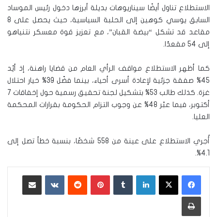
الاستطلاع تناول أيضًا سيناريوهات بديلة أبرزها دخول رئيس الموساد
السابق يوسي كوهين إلى الحلبة السياسية، حيث يحصل على 8
مقاعد قد تشكل “بيضة القبان”، مع تعزيز قوة معسكر نتنياهو
إلى 54 مقعدًا.
كما أظهر الاستطلاع مواقف الرأي العام من قضايا راهنة، إذ أيّد
45% صفقة جزئية لإعادة أسرى أحياء، بينما فضّل 39% خيار احتلال
غزة. كذلك طالب 53% بتشكيل لجنة تحقيق رسمية حول إخفاقات 7
أكتوبر، فيما عبّر 48% عن وجوب التزام الحكومة بقرارات المحكمة
العليا.
أُجري الاستطلاع على عينة من 558 شخصًا، بنسبة خطأ تصل إلى
4.1%.
لينكدإن
‏Tumblr
بينتيريست
‏Reddit
‏VKontakte
مشاركة عبر البريد
طباعة