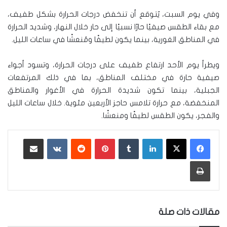
وفي يوم السبت، يُتوقع أن تنخفض درجات الحرارة بشكل طفيف،
مع بقاء الطقس صيفيًا حارًا نسبيًا إلى حار خلال النهار، وشديد الحرارة
في المناطق الغورية، بينما يكون لطيفًا ومُنعشًا في ساعات الليل.
ويطرأ يوم الأحد ارتفاع طفيف على درجات الحرارة، وتسود أجواء
صيفية حارة في مختلف المناطق، بما في ذلك المرتفعات
الجبلية، بينما تكون شديدة الحرارة في الأغوار والمناطق
المنخفضة، مع حرارة تلامس حاجز الأربعين مئوية. خلال ساعات الليل
والفجر، يكون الطقس لطيفًا ومنعشًا.
لينكدإن
‏Tumblr
بينتيريست
‏Reddit
‏VKontakte
مشاركة عبر البريد
طباعة
مقالات ذات صلة