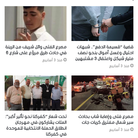
قضية “قسيمة الدفع”.. شبهات
مصرع الفتى وائل شريف من الرينة
احتيال وغسل أموال بنحو نصف
في حادث طرق مروّع على شارع 6
مليار شيكل واعتقال 3 مشتبهين
منذ 3 أسابيع
منذ 3 أسابيع
مصرع فتى وإصابة شاب بحادث
تحت شعار “كفركنا نحو تأثير أكبر”:
سير شمال مفترق كريات جات
المئات يشاركون في مهرجان
انطلاق الحملة الانتخابية للموحدة
منذ 3 أسابيع
في كفركنا