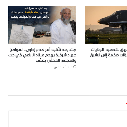
ريق للتصعيد: الولايات
جت: بعد تلّقيه أمر هدم إداري.. المواطن
وّات ضخمة إلى الشرق
جهاد شرقية يهدم مبناه الزراعي في جت
والمجلس المحلّي يعقّب
منذ أسبوعين