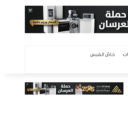
ت
خاصّ القبس