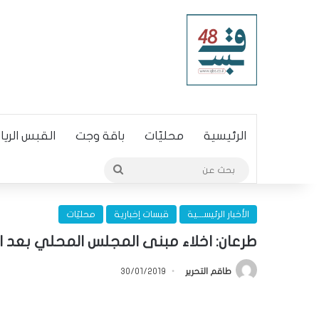
الرئيسية
محليّات
باقة وجت
القبس الري
بحث
عن
الأخبار الرئيســـية
قبسات إخبارية
محليّات
طرعان: اخلاء مبنى المجلس المحلي بعد ال
طاقم التحرير
30/01/2019