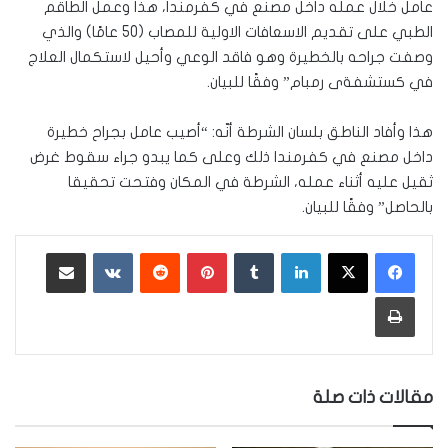
عامل خلال عمله داخل مصنع في كفرمندا، هذا وعمل الطاقم
الطبي على تقديم الاسعافات الاولية للمصاب (50 عامًا) والذي
وصفت جراحه بالخطيرة وهو فاقد الوعي وأحيل لاستكمال العلاج
في كستشفةى رمبام” وفقًا للبيان.
هذا وأفاد الناطق بلسان الشرطة أنّه: “أصيب عامل بجراح خطيرة
داخل مصنع في كفرمندا ذلك وعلى كما يبدو جراء سقوط غرض
ثقيل عليه أثناء عمله، الشرطة في المكان وفتحت تحقيقا
بالحاصل” وفقًا للبيان.
لينكدإن
‏Tumblr
بينتيريست
‏Reddit
‏VKontakte
مشاركة عبر البريد
طباعة
مقالات ذات صلة