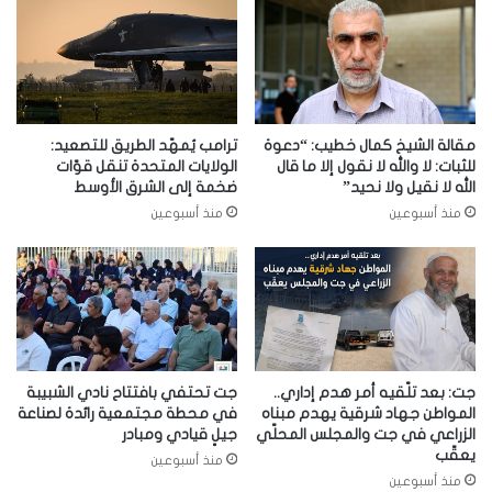
مقالة الشيخ كمال خطيب: “دعوة
ترامب يُمهّد الطريق للتصعيد:
للثبات: لا والله لا نقول إلا ما قال
الولايات المتحدة تنقل قوّات
الله لا نقيل ولا نحيد”
ضخمة إلى الشرق الأوسط
منذ أسبوعين
منذ أسبوعين
جت: بعد تلّقيه أمر هدم إداري..
جت تحتفي بافتتاح نادي الشبيبة
المواطن جهاد شرقية يهدم مبناه
في محطة مجتمعية رائدة لصناعة
الزراعي في جت والمجلس المحلّي
جيلٍ قيادي ومبادر
يعقّب
منذ أسبوعين
منذ أسبوعين