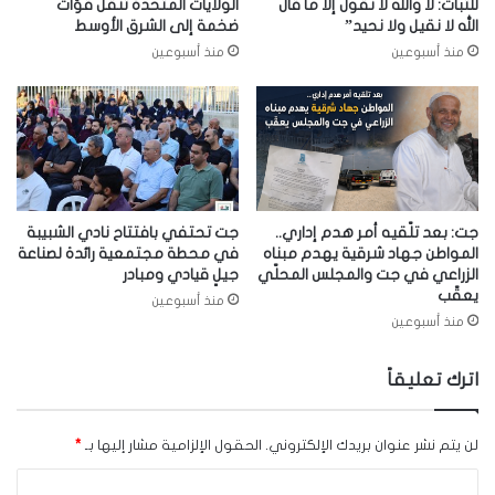
للثبات: لا والله لا نقول إلا ما قال
الولايات المتحدة تنقل قوّات
الله لا نقيل ولا نحيد”
ضخمة إلى الشرق الأوسط
منذ أسبوعين
منذ أسبوعين
جت: بعد تلّقيه أمر هدم إداري..
جت تحتفي بافتتاح نادي الشبيبة
المواطن جهاد شرقية يهدم مبناه
في محطة مجتمعية رائدة لصناعة
الزراعي في جت والمجلس المحلّي
جيلٍ قيادي ومبادر
يعقّب
منذ أسبوعين
منذ أسبوعين
اترك تعليقاً
لن يتم نشر عنوان بريدك الإلكتروني.
الحقول الإلزامية مشار إليها بـ
*
ا