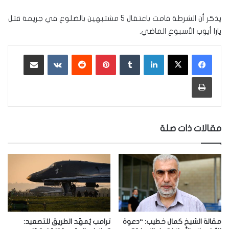
يذكر أن الشرطة قامت باعتقال 5 مشتبهين بالضلوع في جريمة قتل
يارا أيوب الأسبوع الماضي.
لينكدإن
‏Tumblr
بينتيريست
‏Reddit
‏VKontakte
مشاركة عبر البريد
طباعة
مقالات ذات صلة
مقالة الشيخ كمال خطيب: “دعوة
ترامب يُمهّد الطريق للتصعيد: