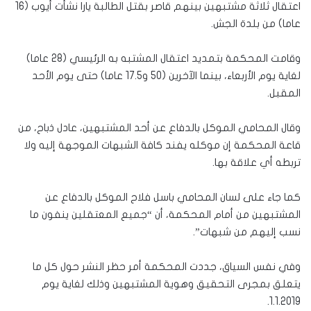
اعتقال ثلاثة مشتبهين بينهم قاصر بقتل الطالبة يارا نشأت أيوب (16
عاما) من بلدة الجش.
وقامت المحكمة بتمديد اعتقال المشتبه به الرئيسي (28 عاما)
لغاية يوم الأربعاء، بينما الآخرين (50 و17.5 عاما) حتى يوم الأحد
المقبل.
وقال المحامي الموكل بالدفاع عن أحد المشتبهين، عادل ذباح، من
قاعة المحكمة إن موكله يفند كافة الشبهات الموجهة إليه ولا
تربطه أي علاقة بها.
كما جاء على لسان المحامي باسل فلاح الموكل بالدفاع عن
المشتبهين من أمام المحكمة، أن “جميع المعتقلين ينفون ما
نسب إليهم من شبهات”.
وفي نفس السياق، جددت المحكمة أمر حظر النشر حول كل ما
يتعلق بمجرى التحقيق وهوية المشتبهين وذلك لغاية يوم
1.1.2019.