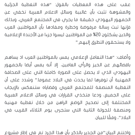
عقب على هذه المعطيات بالقول: “هذه التغطية الجزئية
والمشوهة تثبت بأن غالبية وسائل الاعلام العبرية تخفي عن
الجمهور اليهودي حقيقة ما يجري في المجتمع العربي، وبذلك
فإنها تبث رسالة مرفوضة وخطرة ومفادها بأن المواطنين العرب
والذين يشكلون 20% من المواطنين ليسوا جزءا من الأجندة الإعلامية
ولا يستحقون التطرق إليهم.”
وأضاف: “هذا التعامل الإعلامي يمس بالمواطنين العرب اذ يساهم
باقصائهم عن الحيز والرأي العامين، إلا أنه يمس أيضا بالجمهور
اليهودي الذي لا يحصل على الصورة كاملة التي على الصحافة
المهنية أن توفرها لما يحدث في البلاد عموما.” وشدد على أن
التغطية المنصفة للمجتمع العربي وقضاياه ستنعكس بالإيجاب
على الجميع، ودعا متخذي القرارات في وسائل الاعلام العبرية
المختلفة إلى تصحيح الوضع الراهن من خلال تغطية مهنية
ومنصفة للجولة الثانية التي ستجرى يوم الثلاثاء القريب في
البلاد”، وفقًا للبيان.
واختتم البيان:”من الجدير بالذكر بأن هذا الجرد تم في إطار مشروع