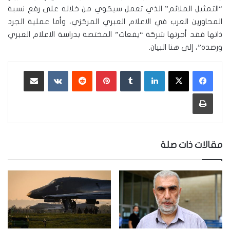
“التمثيل الملائم” الذي تعمل سيكوي من خلاله على رفع نسبة
المحاورين العرب في الاعلام العبري المركزي، وأما عملية الجرد
ذاتها فقد أجرتها شركة “يفعات” المختصة بدراسة الاعلام العبري
ورصده”، إلى هنا البيان.
لينكدإن
‏Tumblr
بينتيريست
‏Reddit
‏VKontakte
مشاركة عبر البريد
طباعة
مقالات ذات صلة