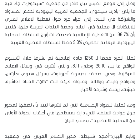
وصل إلى موقع القبس بيان صادر عن جمعية “سيكوي”، جاء فيه
ما يلي:”بادرت سيكوي، الجمعية العربية اليهودية لدعم المساواة
والشراكة في البلاد، إلى اجراء جرد حول تغطية الاعلام العبري
للانتخابات ال محلية في البلاد، وحصة البلدات العربية منها، فتبين
بأن %96.7 من التغطية الإعلامية خصصت لشؤون السلطات المحلية
اليهودية، فيما تم تخصيص %3.3 فقط للسلطات المحلية العربية.
تخلل الجرد فحصا لـ 1250 مادة إعلامية تم نشرها خلال الأسبوع
الواقع ما بين 28.10 وحتى 3.11، والتي نُشرت في وسائل الاعلام
المركزية، وهي: صحف يديعوت أحرونوت، يسرائل هيوم، هآرتس،
ومواقع واينت، وواللاه، وقنوات هيئة البث “كان”، القناة العاشرة،
كيشِت، ريشت وشركة الأخبار.
ومن تحليل للمواد الإعلامية التي تم نشرها تبين بأن نصفها تمحور
حول حوادث العنف، التي دارت بمعظمها في أعقاب الجولة الأولى
من العملية الانتخابية”، بحسب البيان.
وتابع البيان:”أمجد شبيطة، مدير الاعلام العربي في جمعية