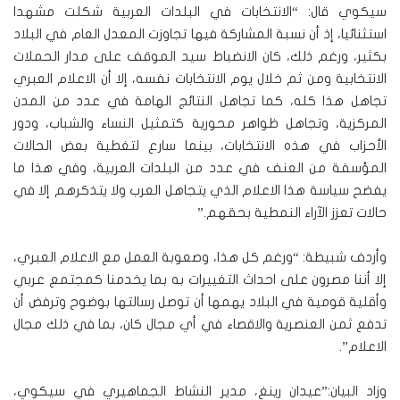
سيكوي قال: “الانتخابات في البلدات العربية شكلت مشهدا
استثنائيا، إذ أن نسبة المشاركة فيها تجاوزت المعدل العام في البلاد
بكثير، ورغم ذلك، كان الانضباط سيد الموقف على مدار الحملات
الانتخابية ومن ثم خلال يوم الانتخابات نفسه، إلا أن الاعلام العبري
تجاهل هذا كله، كما تجاهل النتائج الهامة في عدد من المدن
المركزية، وتجاهل ظواهر محورية كتمثيل النساء والشباب، ودور
الأحزاب في هذه الانتخابات، بينما سارع لتغطية بعض الحالات
المؤسفة من العنف في عدد من البلدات العربية، وفي هذا ما
يفضح سياسة هذا الاعلام الذي يتجاهل العرب ولا يتذكرهم إلا في
حالات تعزز الآراء النمطية بحقهم.”
وأردف شبيطة: “ورغم كل هذا، وصعوبة العمل مع الاعلام العبري،
إلا أننا مصرون على احداث التغييرات به بما يخدمنا كمجتمع عربي
وأقلية قومية في البلاد يهمها أن توصل رسالتها بوضوح وترفض أن
تدفع ثمن العنصرية والاقصاء في أي مجال كان، بما في ذلك مجال
الاعلام”.
وزاد البيان:”عيدان رينغ، مدير النشاط الجماهيري في سيكوي،