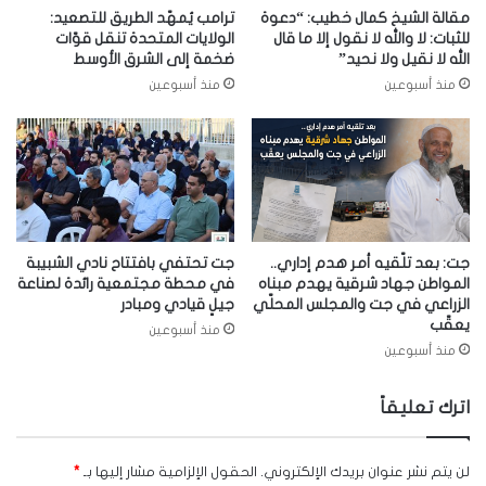
مقالة الشيخ كمال خطيب: “دعوة
ترامب يُمهّد الطريق للتصعيد:
للثبات: لا والله لا نقول إلا ما قال
الولايات المتحدة تنقل قوّات
الله لا نقيل ولا نحيد”
ضخمة إلى الشرق الأوسط
منذ أسبوعين
منذ أسبوعين
جت: بعد تلّقيه أمر هدم إداري..
جت تحتفي بافتتاح نادي الشبيبة
المواطن جهاد شرقية يهدم مبناه
في محطة مجتمعية رائدة لصناعة
الزراعي في جت والمجلس المحلّي
جيلٍ قيادي ومبادر
يعقّب
منذ أسبوعين
منذ أسبوعين
اترك تعليقاً
لن يتم نشر عنوان بريدك الإلكتروني.
الحقول الإلزامية مشار إليها بـ
*