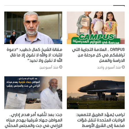
CAMPUS .. العلامة التجارية التي
مقالة الشيخ كمال خطيب: “دعوة
ترافقكم في كل مرحلة من
للثبات: لا والله لا نقول إلا ما قال
الدراسة والعمل
الله لا نقيل ولا نحيد”
منذ أسبوع واحد
منذ أسبوعين
ترامب يُمهّد الطريق للتصعيد:
جت: بعد تلّقيه أمر هدم إداري..
الولايات المتحدة تنقل قوّات
المواطن جهاد شرقية يهدم مبناه
ضخمة إلى الشرق الأوسط
الزراعي في جت والمجلس المحلّي