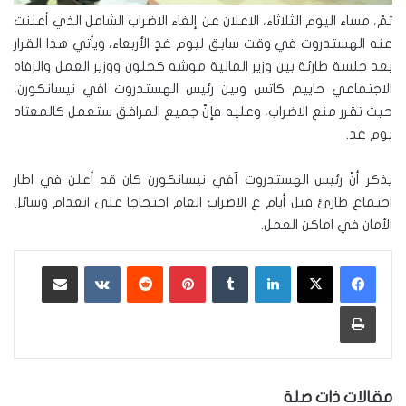
تمّ، مساء اليوم الثلاثاء، الاعلان عن إلغاء الاضراب الشامل الذي أعلنت
عنه الهستدروت في وقت سابق ليوم غدٍ الأربعاء، ويأتي هذا القرار
بعد جلسة طارئة بين وزير المالية موشه كحلون ووزير العمل والرفاه
الاجتماعي حاييم كاتس وبين رئيس الهستدروت افي نيسانكورن،
حيث تقرر منع الاضراب، وعليه فإنّ جميع المرافق ستعمل كالمعتاد
يوم غد.
يذكر أنّ رئيس الهستدروت آفي نيسانكورن كان قد أعلن في اطار
اجتماع طارئ قبل أيام ع الاضراب العام احتجاجا على انعدام وسائل
الأمان في اماكن العمل.
لينكدإن
‏Tumblr
بينتيريست
‏Reddit
‏VKontakte
مشاركة عبر البريد
طباعة
مقالات ذات صلة