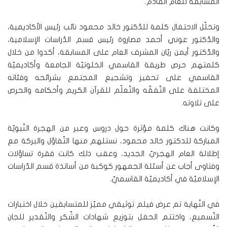
المسابقة للعام القادم.
وتخلّل الاحتفال كلمة للدّكتور خالد محمود نائب رئيس الأكاديمية،
والدّكتور عوني أحمد مصاروة رئيس قسم الدّراسات الإسلامية،
والدّكتور أيمن ريّان المشرف العام على المسابقة، أكدوا من خلال
كلمتهم حرص طريقة القاسمي الخلوتيّة الجامعة وأكاديميّة
القاسمي على تحفيز وتشجيع المجتمع بشرائحه وفئاته
المختلفة على التّفقّه والتّعلّم للقرآن الكريم وأحكامه والحرص
على تلاوته.
وكانت هناك كلمة مؤثرة حول دروس وعبر من الهجرة النّبويّة
المباركة للدكتور خالد محمود، نستلهم منها التّفاؤل والبركة مع
إطلالة العام الهجريّ الجديد، وعقب ذلك كانت فقرة تساؤلات
وفتاوى أجاب عن أسئلة الجمهور كوكبة من أساتذة قسم الدّراسات
الإسلاميّة في أكاديميّة القاسميّ.
في النّهاية تم عرض فيلم توثيقي مميّز للمتسابقين خلال اختبارات
التّسميع، واختتم الحفل بتوزيع شهادات الشّكر والتّقدير للجان