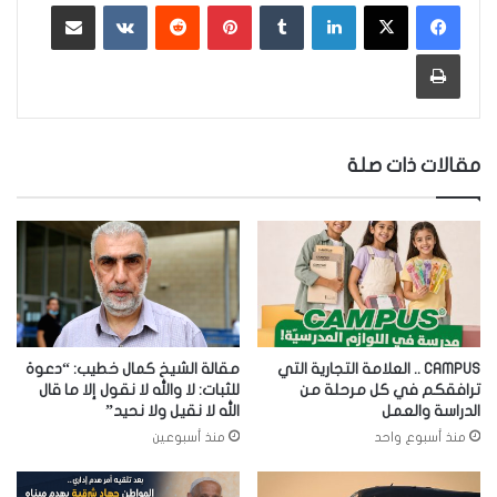
لينكدإن
‏Tumblr
بينتيريست
‏Reddit
‏VKontakte
مشاركة عبر البريد
طباعة
مقالات ذات صلة
CAMPUS .. العلامة التجارية التي
مقالة الشيخ كمال خطيب: “دعوة
ترافقكم في كل مرحلة من
للثبات: لا والله لا نقول إلا ما قال
الدراسة والعمل
الله لا نقيل ولا نحيد”
منذ أسبوع واحد
منذ أسبوعين