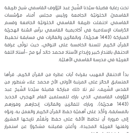
تحت رعاية فضيلة سيّدنا الشّيخ عبد الرّؤوف القاسمي شيخ طريقة
القاسميّ الخلوتيّة الجامعة ورئيس مجلس أمناء مؤسّسات
القاسمي احتفلت طريقة القاسمي الخلوتيّة الجامعة وقسم
الدّراسات الإسلامية في أكاديمية القاسمي برأس السّنة الهجريّة
المباركة (1443 هجريّة)، وبالفائزين والفائزات في مسابقة تحفيظ
القرآن الكريم للسنة الخامسة على التوالي، حيث تولّى عرافة
الاحتفال باقتدار كبير وإبداع الأستاذ محمد خالد أبو مخ –أستاذ اللغة
العربيّة في مدرسة القاسمي الأهليّة.
بدأ الاحتفال المهيب بقراءة آيات عطرة من القرآن الكريم، قرأها
المتسابق الحائز على المرتبة الأولى الأخ محمد علاء شنطور من
القدس الشّريف، ثم تلا ذلك مباركة فضيلة سيّدنا الشّيخ عبد
الرّؤوف القاسمي، الذي بارك للمسلمين العام الهجري الجديد
(1443 هجريّة)، وبارك للفائزين والفائزات إنجازهم وفوزهم
بالمسابقة، وأكّد على أهميّة حفظ القرآن الكريم والعمل به، ونوّه
إلى ضرورة أن تحافظ الأمّة على حفظ وتَعَلّم تاريخها المشرق
ولغتها العربيّة المجيدة، وأعلن فضيلته مشكورًا عن استمرار