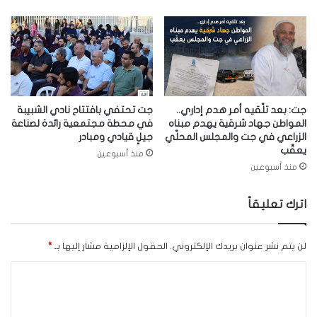
جت: بعد تلّقيه أمر هدم إداري..
جت تحتفي بافتتاح نادي الشبيبة
المواطن جهاد شرقية يهدم مبناه
في محطة مجتمعية رائدة لصناعة
الزراعي في جت والمجلس المحلّي
جيلٍ قيادي ومبادر
يعقّب
منذ أسبوعين
منذ أسبوعين
اترك تعليقاً
لن يتم نشر عنوان بريدك الإلكتروني.
الحقول الإلزامية مشار إليها بـ
*
ا
ل
ت