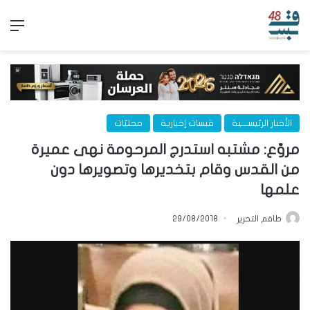
الق
الأخبار الرئيســـية
قبسات إخبارية
محليّات
مروّع: مشتبه استدرج المرحومة نهى عميرة
من القدس وقام بتخديرها وتصويرها دون
علمها
طاقم التحرير
29/08/2018