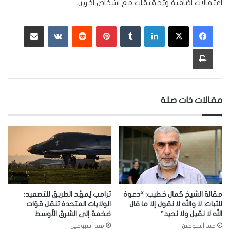
اعتقالات اضافية وتحقيقات مع اشخاص اخرين.
لينكدإن
‏Tumblr
بينتيريست
‏Reddit
‏VKontakte
مشاركة عبر البريد
طباعة
مقالات ذات صلة
مقالة الشيخ كمال خطيب: “دعوة
ترامب يُمهّد الطريق للتصعيد:
للثبات: لا والله لا نقول إلا ما قال
الولايات المتحدة تنقل قوّات
الله لا نقيل ولا نحيد”
ضخمة إلى الشرق الأوسط
منذ أسبوعين
منذ أسبوعين