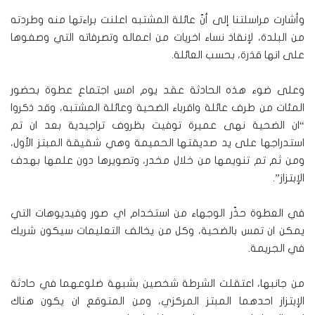
وأشارت مراسلتنا إلى أنّ عائلة المشتبه اعلنت براءتها منه وطردته
من البلدة، لإنقاذ نساء اخريات من اعماله وتصرفاته التي وصفوها
على انها قذرة، بحسب العائلة.
وعلى ضوء هذه الحادثة عقد يوم امس اجتماع عطوة بحضور
المئات من طرف عائلة واقرباء الضحية وعائلة المشتبه، وقد ذكروا
“ان الضحية نهى عميرة توفيت بظروف تراجيدية بعد ان تم
استدراجها على يد صديقتها الحميمة وهي شقيقة المبتز الأول،
ومن ثم تم تنويمها من خلال مخدر، وتصويرها دون علمها بهدف
الإبتزاز”.
في العطوة حذّر الوجهاء من استخدام اي صور وفيديوهات التي
يمكن ان تمس بالضحية، وكل من يخالف التعليمات سيكون شريك
في الجريمة.
من جانبها، اعتقلت الشرطة شخصين بشبهة ضلوعهما في حادثة
الإبتزاز احدهما المبتز المركزي، ومن المتوقع ان يكون هناك