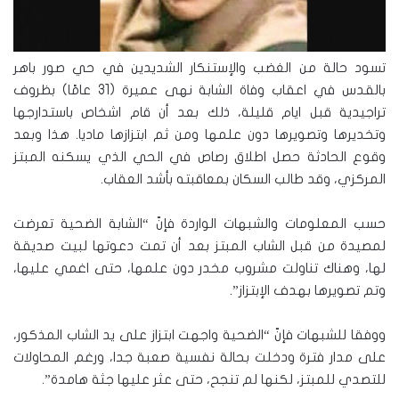
تسود حالة من الغضب والإستنكار الشديدين في حي صور باهر
بالقدس في اعقاب وفاة الشابة نهى عميرة (31 عامًا) بظروف
تراجيدية قبل ايام قليلة، ذلك بعد أن قام اشخاص باستدارجها
وتخديرها وتصويرها دون علمها ومن ثم ابتزازها ماديا. هذا وبعد
وقوع الحادثة حصل اطلاق رصاص في الحي الذي يسكنه المبتز
المركزي، وقد طالب السكان بمعاقبته بأشد العقاب.
حسب المعلومات والشبهات الواردة فإنّ “الشابة الضحية تعرضت
لمصيدة من قبل الشاب المبتز بعد أن تمت دعوتها لبيت صديقة
لها، وهناك تناولت مشروب مخدر دون علمها، حتى اغمي عليها،
وتم تصويرها بهدف الإبتزاز”.
ووفقا للشبهات فإنّ “الضحية واجهت ابتزاز على يد الشاب المذكور،
على مدار فترة ودخلت بحالة نفسية صعبة جدا، ورغم المحاولات
للتصدي للمبتز، لكنها لم تنجح، حتى عثر عليها جثة هامدة”.