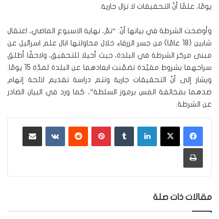
يومًا، علمًا أنّ التحقيقات لا تزال جارية.
وأوضحت الشرطة في بيانها أنّ: “تمّ، نهاية الاسبوع الماضي، اعتقال
شابين (18 عامًا) من جسر الزرقاء خلال محاولتها انال علم اسرائيل عن
مبنى مركز الشرطة في البلدة، حيث أحيلا للتحقيق، ولاحقًا أطلق
سراحهما بشروط مقيّدة تضمّنت ابعادهما عن البلدة لمدّة 15 يومًا.
ويشار إلى أنّ التحقيقات جارية وتتم دراسة تقديم لائحة إتهام
ضدهما بمخالفة المس برموز السلطة”، كما ورد في البيان الضادر
عن الشرطة.
لينكدإن
‏Tumblr
بينتيريست
‏Reddit
‏VKontakte
مشاركة عبر البريد
طباعة
مقالات ذات صلة