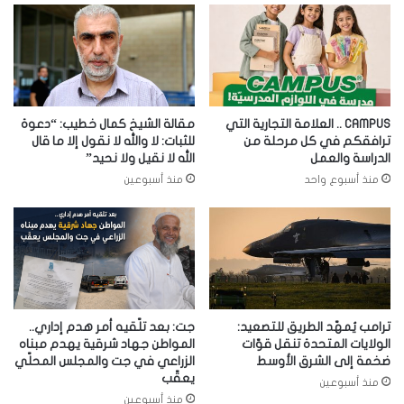
CAMPUS .. العلامة التجارية التي
مقالة الشيخ كمال خطيب: “دعوة
ترافقكم في كل مرحلة من
للثبات: لا والله لا نقول إلا ما قال
الدراسة والعمل
الله لا نقيل ولا نحيد”
منذ أسبوع واحد
منذ أسبوعين
ترامب يُمهّد الطريق للتصعيد:
جت: بعد تلّقيه أمر هدم إداري..
الولايات المتحدة تنقل قوّات
المواطن جهاد شرقية يهدم مبناه
ضخمة إلى الشرق الأوسط
الزراعي في جت والمجلس المحلّي
يعقّب
منذ أسبوعين
منذ أسبوعين