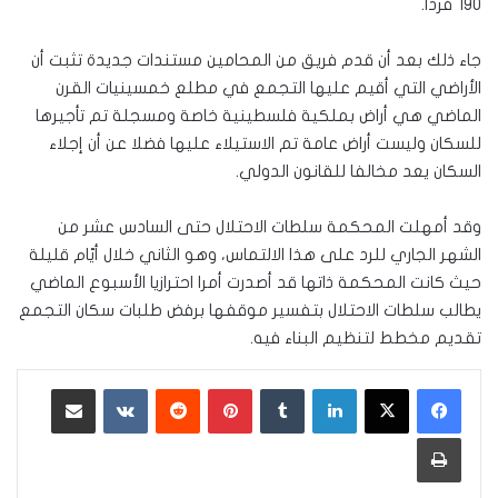
١٩٠ فردا.
جاء ذلك بعد أن قدم فريق من المحامين مستندات جديدة تثبت أن
الأراضي التي أقيم عليها التجمع في مطلع خمسينيات القرن
الماضي هي أراض بملكية فلسطينية خاصة ومسجلة تم تأجيرها
للسكان وليست أراض عامة تم الاستيلاء عليها فضلا عن أن إجلاء
السكان يعد مخالفا للقانون الدولي.
وقد أمهلت المحكمة سلطات الاحتلال حتى السادس عشر من
الشهر الجاري للرد على هذا الالتماس، وهو الثاني خلال أيّام قليلة
حيث كانت المحكمة ذاتها قد أصدرت أمرا احترازيا الأسبوع الماضي
يطالب سلطات الاحتلال بتفسير موقفها برفض طلبات سكان التجمع
تقديم مخطط لتنظيم البناء فيه.
لينكدإن
‏Tumblr
بينتيريست
‏Reddit
‏VKontakte
مشاركة عبر البريد
طباعة