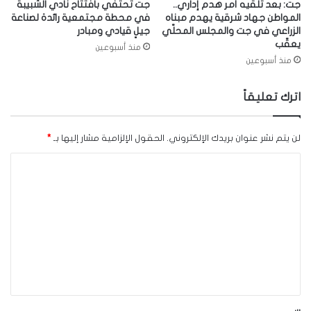
جت: بعد تلّقيه أمر هدم إداري..
جت تحتفي بافتتاح نادي الشبيبة
المواطن جهاد شرقية يهدم مبناه
في محطة مجتمعية رائدة لصناعة
الزراعي في جت والمجلس المحلّي
جيلٍ قيادي ومبادر
يعقّب
منذ أسبوعين
منذ أسبوعين
اترك تعليقاً
لن يتم نشر عنوان بريدك الإلكتروني.
الحقول الإلزامية مشار إليها بـ
*
ا
ل
ت
ع
ل
ي
ق
*