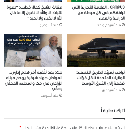
CAMPUS .. العلامة التجارية التي
مقالة الشيخ كمال خطيب: “دعوة
ترافقكم في كل مرحلة من
للثبات: لا والله لا نقول إلا ما قال
الدراسة والعمل
الله لا نقيل ولا نحيد”
منذ أسبوع واحد
منذ أسبوعين
ترامب يُمهّد الطريق للتصعيد:
جت: بعد تلّقيه أمر هدم إداري..
الولايات المتحدة تنقل قوّات
المواطن جهاد شرقية يهدم مبناه
ضخمة إلى الشرق الأوسط
الزراعي في جت والمجلس المحلّي
يعقّب
منذ أسبوعين
منذ أسبوعين
اترك تعليقاً
لن يتم نشر عنوان بريدك الإلكتروني.
الحقول الإلزامية مشار إليها بـ
*