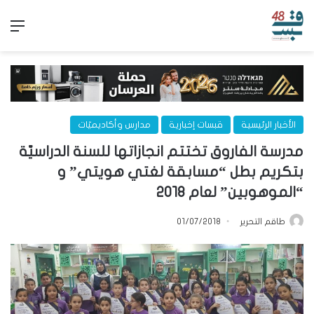
الق
الأخبار الرئيسية
قبسات إخبارية
مدارس وأكاديميّات
مدرسة الفاروق تختتم انجازاتها للسنة الدراسيّة
بتكريم بطل “مسابقة لغتي هويتي” و
“الموهوبين” لعام ٢٠١٨
طاقم التحرير
01/07/2018