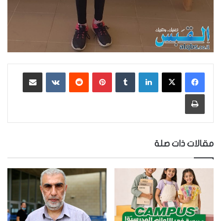
لينكدإن
‏Tumblr
بينتيريست
‏Reddit
‏VKontakte
مشاركة عبر البريد
طباعة
مقالات ذات صلة