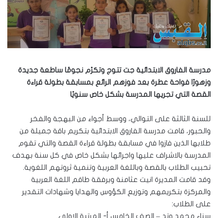
مدرسة الفاروق الابتدائية جت تتوج وتكرًم نجومًا ساطعة جديدة
وزهورًا فواحة عطرة بعد فوزهم الرائع بمسابقة بطولة قراءة
القصة التي تجريها المدرسة بشكل خاص سنويًا
للسنة الثالثة على التوالي، ووسط أجواء من البهجة والفخر
والحبور، قامت مدرسة الفاروق الابتدائية بتكريم باقة جميلة من
طلابها الذين فازوا في مسابقة بطولة قراءة القصة والتي تقوم
المدرسة بالاشراف عليها واجرائها بشكل خاص في كل سنة بهدف
تحبيب الطلاب بالقصة وباللغة العربية وتنمية ثروتهم اللغوية.
وقد قامت المديرة انيت عثامنة وبرفقة طاقم اللغة العربية
والمركزة بتكريمهم وتوزيع الكؤوس والهدايا وشهادات التقدير
على الطلاب:
سناء محمد وتد – الصف الخامس أ- المرتبة الاولى