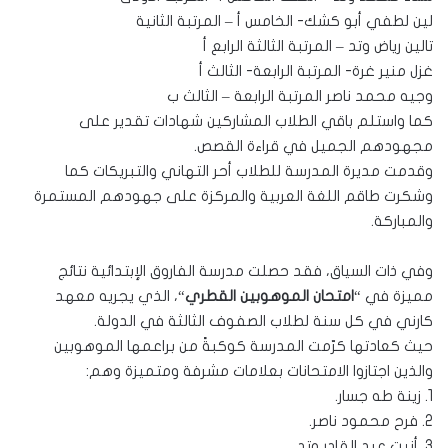
لين لطفي أبو كشك- الخامس أ – المرتبة الثانية
تالين رياض وتد – المرتبة الثالثة الرابع أ
غزل منير غرة- المرتبة الرابعة- الثالث أ
وجيه محمد ناصر المرتبة الرابعة – الثالث ب
كما واستلم باقي الطلاب المشاركين شهادات تقدير على
مجهودهم الجميل في قراءة القصص.
وقدمت مديرة المدرسة للطلاب أحر التهاني والتبريكات كما
وشكرت طاقم اللغة العربية والمركزة على جهودهم المستمرة
والمباركة.
وفي ذات السياق، فقد حصلت مدرسة الفاروق الإبتدائية نتائج
مميزة في “
امتحان الموهوبين القطري
“، الذي يجريه معهد
كارني في كل سنة لطلاب الصفوف الثالثة في الدولة.
حيث كعادتها كرّمت المدرسة كوكبةً من براعمها الموهوبين
والذين اجتازوا الامتحانات بعلامات مشرفة ومتميزة وهم:
1. زينة طه جسار.
2. فرح محمود ناصر.
3. أنيت عبد القادر وتد.