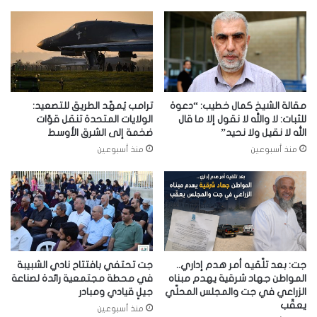
مقالة الشيخ كمال خطيب: “دعوة
ترامب يُمهّد الطريق للتصعيد:
للثبات: لا والله لا نقول إلا ما قال
الولايات المتحدة تنقل قوّات
الله لا نقيل ولا نحيد”
ضخمة إلى الشرق الأوسط
منذ أسبوعين
منذ أسبوعين
جت: بعد تلّقيه أمر هدم إداري..
جت تحتفي بافتتاح نادي الشبيبة
المواطن جهاد شرقية يهدم مبناه
في محطة مجتمعية رائدة لصناعة
الزراعي في جت والمجلس المحلّي
جيلٍ قيادي ومبادر
يعقّب
منذ أسبوعين