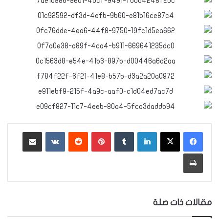
لينكدإن
‏Tumblr
بينتيريست
‏Reddit
‏VKontakte
مشاركة عبر البريد
طباعة
مقالات ذات صلة