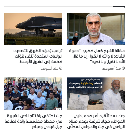
مقالة الشيخ كمال خطيب: “دعوة
ترامب يُمهّد الطريق للتصعيد:
للثبات: لا والله لا نقول إلا ما قال
الولايات المتحدة تنقل قوّات
الله لا نقيل ولا نحيد”
ضخمة إلى الشرق الأوسط
منذ أسبوعين
منذ أسبوعين
جت: بعد تلّقيه أمر هدم إداري..
جت تحتفي بافتتاح نادي الشبيبة
المواطن جهاد شرقية يهدم مبناه
في محطة مجتمعية رائدة لصناعة
الزراعي في جت والمجلس المحلّي
جيلٍ قيادي ومبادر