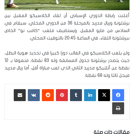
أعلنت رابطة الدوري الإسباني أن لقاء الكلاسيكو المقبل بين
برشلونة وريال مدريد بالمرحلة 36 من الدوري المحلي، سيقام في
السادس من مايو المقبل. ويستضيف ملعب “كامب نو” الخاص
ببرشلونة اللقاء، في الساعة 20:45 بالتوقيت المحلي.
ولن يلعب الكلاسيكو في الغالب دورا كبيرا في تحديد هوية البطل،
حيث يتصدر برشلونة جدول المسابقة وله 83 نقطة، متفوقا بـ 12
نقطة عن أتلتيكو مدريد الثاني الذي لعب مباراة أقل، أما ريال مدريد
فيحل ثالثا وله 68 نقطة.
لينكدإن
‏Tumblr
بينتيريست
‏Reddit
‏VKontakte
مشاركة عبر البريد
طباعة
مقالات ذات صلة