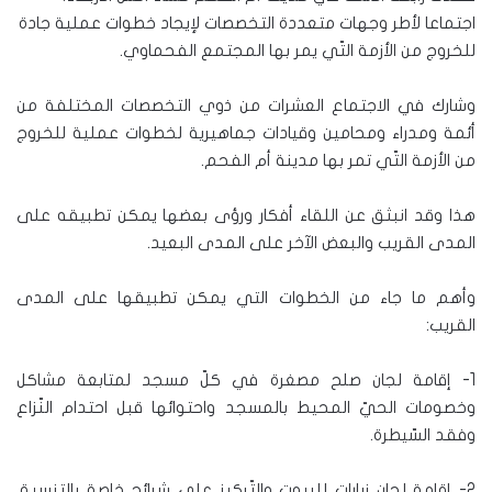
اجتماعا لأطر وجهات متعددة التخصصات لإيجاد خطوات عملية جادة
للخروج من الأزمة التّي يمر بها المجتمع الفحماوي.
وشارك في الاجتماع العشرات من ذوي التخصصات المختلفة من
أئمة ومدراء ومحامين وقيادات جماهيرية لخطوات عملية للخروج
من الأزمة التّي تمر بها مدينة أم الفحم.
هذا وقد انبثق عن اللقاء أفكار ورؤى بعضها يمكن تطبيقه على
المدى القريب والبعض الآخر على المدى البعيد.
وأهم ما جاء من الخطوات التي يمكن تطبيقها على المدى
القريب:
1- إقامة لجان صلح مصغرة في كلّ مسجد لمتابعة مشاكل
وخصومات الحيّ المحيط بالمسجد واحتوائها قبل احتدام النّزاع
وفقد السّيطرة.
2- إقامة لجان زيارات للبيوت والتّركيز على شرائح خاصة بالتنسيق