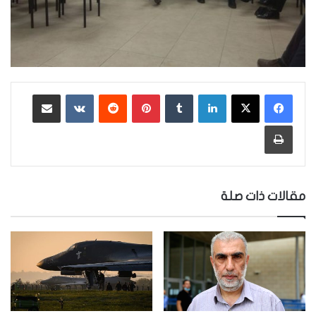
لينكدإن
‏Tumblr
بينتيريست
‏Reddit
‏VKontakte
مشاركة عبر البريد
طباعة
مقالات ذات صلة