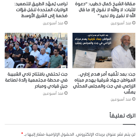
مقالة الشيخ كمال خطيب: “دعوة
ترامب يُمهّد الطريق للتصعيد:
للثبات: لا والله لا نقول إلا ما قال
الولايات المتحدة تنقل قوّات
الله لا نقيل ولا نحيد”
ضخمة إلى الشرق الأوسط
منذ أسبوعين
منذ أسبوعين
جت: بعد تلّقيه أمر هدم إداري..
جت تحتفي بافتتاح نادي الشبيبة
المواطن جهاد شرقية يهدم مبناه
في محطة مجتمعية رائدة لصناعة
الزراعي في جت والمجلس المحلّي
جيلٍ قيادي ومبادر
يعقّب
منذ أسبوعين
منذ أسبوعين
اترك تعليقاً
لن يتم نشر عنوان بريدك الإلكتروني.
الحقول الإلزامية مشار إليها بـ
*