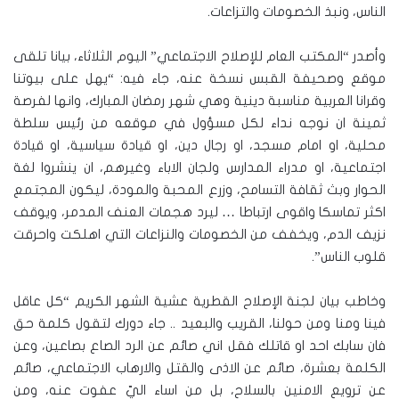
الناس، ونبذ الخصومات والتزاعات.
وأصدر “المكتب العام للإصلاح الاجتماعي” اليوم الثلاثاء، بيانا تلقى
موقع وصحيفة القبس نسخة عنه، جاء فيه: “يهل على بيوتنا
وقرانا العربية مناسبة دينية وهي شهر رمضان المبارك، وانها لفرصة
ثمينة ان نوجه نداء لكل مسؤول في موقعه من رئيس سلطة
محلية، او امام مسجد، او رجال دين، او قيادة سياسية، او قيادة
اجتماعية، او مدراء المدارس ولجان الاباء وغيرهم، ان ينشروا لغة
الحوار وبث ثقافة التسامح، وزرع المحبة والمودة، ليكون المجتمع
اكثر تماسكا واقوى ارتباطا … ليرد هجمات العنف المدمر، ويوقف
نزيف الدم، ويخفف من الخصومات والنزاعات التي اهلكت واحرقت
قلوب الناس”.
وخاطب بيان لجنة الإصلاح القطرية عشية الشهر الكريم “كل عاقل
فينا ومنا ومن حولنا، القريب والبعيد .. جاء دورك لتقول كلمة حق
فان سابك احد او قاتلك فقل اني صائم عن الرد الصاع بصاعين، وعن
الكلمة بعشرة، صائم عن الاذى والقتل والارهاب الاجتماعي، صائم
عن ترويع الامنين بالسلاح، بل من اساء اليّ عفوت عنه، ومن