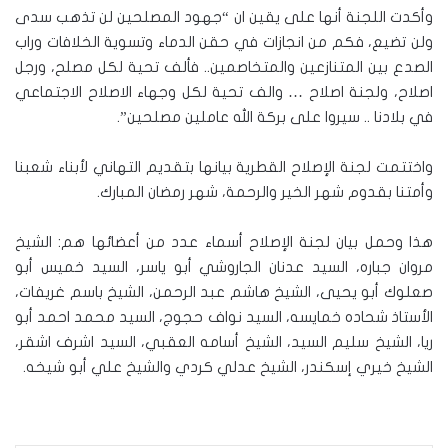
وأكدت اللجنة أنها على يقين ان “جهود المصلحين لن تذهب سدى
ولن تضيع، فكم من انجازات في حقن الدماء وتسوية الخلافات وراب
الصدع بين المتنازعين والمتخاصمين.. فألف تحية لكل مصلح، ورجل
اصلاح، ولجنة اصلاح … والف تحية لكل وجهاء الاصلاح الاجتماعي
في بلادنا .. سيروا على بركة الله عاملين مصلحين”.
واختتمت لجنة الإصلاح القطرية بيانها بتقديم التهاني لأبناء شعبنا
وأمتنا بقدوم شهر الخير والرحمة، شهر رمضان المبارك.
هذا وحمل بيان لجنة الإصلاح أسماء عدد من أعضائها هم: الشيخ
مروان جباره، السيد عدنان الجاروشي أبو ياسر، السيد خميس أبو
صعلوك أبو يحيى، الشيخ هاشم عبد الرحمن، الشيخ باسم غريفات،
الأستاذ شحاده خمايسه، السيد نواف حجوج، السيد محمد احمد أبو
ريا، الشيخ سليم السيد، الشيخ أسامه العقبي، السيد اشرف اشقر،
الشيخ خيري إسكندر، الشيخ عدلي كردي والشيخ علي أبو شيخه.