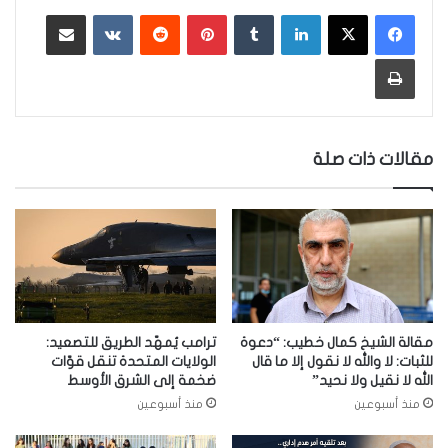
لينكدإن
‏Tumblr
بينتيريست
‏Reddit
‏VKontakte
مشاركة عبر البريد
طباعة
مقالات ذات صلة
مقالة الشيخ كمال خطيب: “دعوة
ترامب يُمهّد الطريق للتصعيد:
للثبات: لا والله لا نقول إلا ما قال
الولايات المتحدة تنقل قوّات
الله لا نقيل ولا نحيد”
ضخمة إلى الشرق الأوسط
منذ أسبوعين
منذ أسبوعين