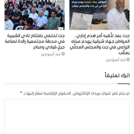
جت: بعد تلّقيه أمر هدم إداري..
جت تحتفي بافتتاح نادي الشبيبة
المواطن جهاد شرقية يهدم مبناه
في محطة مجتمعية رائدة لصناعة
الزراعي في جت والمجلس المحلّي
جيلٍ قيادي ومبادر
يعقّب
منذ أسبوعين
منذ أسبوعين
اترك تعليقاً
لن يتم نشر عنوان بريدك الإلكتروني.
الحقول الإلزامية مشار إليها بـ
*
ا
ل
ت
ع