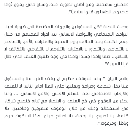
ظلمني سامحته، ومن آذاني تجاوزت عنه، ولسان حالي يقول (واذا
خاطبهم الجاهلون قالوا سلاما)”.
ودعت اللجنة “كل المسؤولين والجهات المختصة الى ضرورة احياء
التراحم الاجتماعي والتواصل الانساني بين افراد المجتمع من خلال
جمع الكلمة ونبذ الخلاف وزرع المحبة والاعتراف بالأخر، بالتفاهم
لا بالتخاصم، وبالتحاور لا بالاحتراب، بالتلاحم لا بالتقاطع، بالتكاتف لا
بالتنافر… صفا واحدا جسدا واحدا في وجه طغيان العنف الذي طال
قرانا العربية”.
وتابع البيان: ” وانه لموقف عظيم ان يقف الفرد منا والمسؤول
فينا بكل شجاعة وصراحة ويعلنها على الملأ امام الناس لا للعنف
والارهاب الاجتماعي نعم للسلم الاهلي والامن الانساني … واننا
نحذر من الوقوع في فخ العنف او الانجرار مع تياره فنصبح شركاء
في استفحاله وذلك من خلال الوقوف متفرجين وصامتين، بلا
كلمة، بلا تصريح، بلا رحمة، بلا اصلاح حينها هذا السكوت حرام
وباطل ومرفوض”.