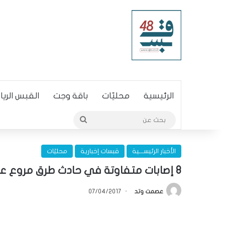
الرئيسية
محليّات
باقة وجت
القبس الري
بحث
عن
الأخبار الرئيســـية
قبسات إخبارية
محليّات
8 إصابات متفاوتة في حادث طرق مروع عند مفترق عرعرة على شارع 65
عصمت وتد
07/04/2017