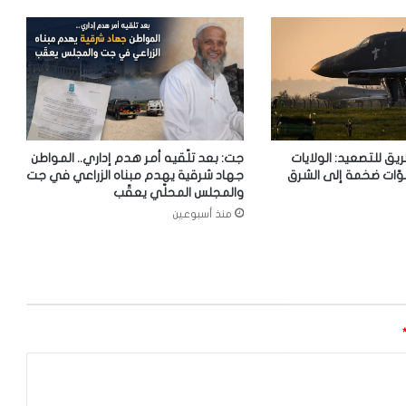
ريق للتصعيد: الولايات
جت: بعد تلّقيه أمر هدم إداري.. المواطن
وّات ضخمة إلى الشرق
جهاد شرقية يهدم مبناه الزراعي في جت
والمجلس المحلّي يعقّب
منذ أسبوعين