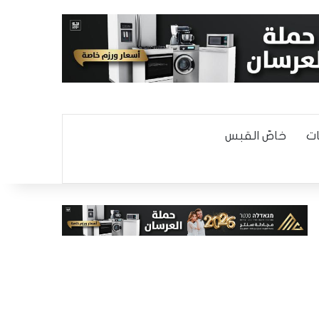
ت
خاصّ القبس