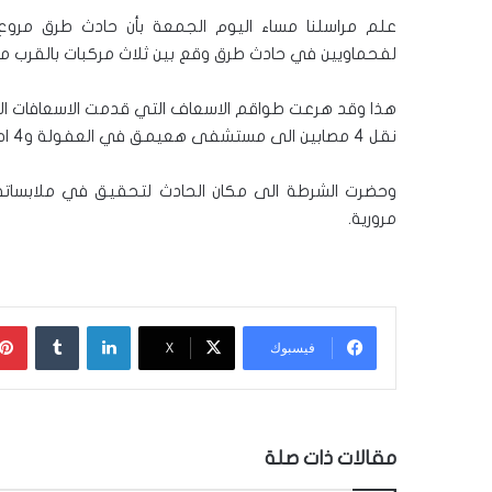
لفحماويين في حادث طرق وقع بين ثلاث مركبات بالقرب من 
هذا وقد هرعت طواقم الاسعاف التي قدمت الاسعافات الا
نقل 4 مصابين الى مستشفى هعيمق في العفولة و4 اصابا الى مستشفى هلل يافة بالخضيرة .
مرورية.
لينكدإن
‏Tumblr
فيسبوك
‫X
مقالات ذات صلة