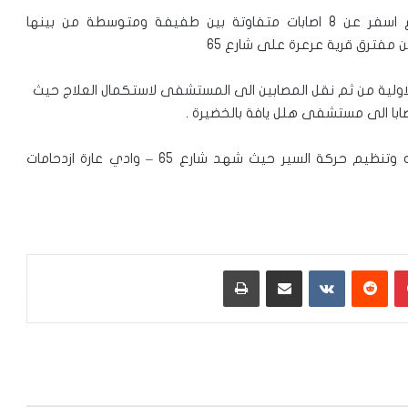
علم مراسلنا مساء اليوم الجمعة بأن حادث طرق مروع اسفر عن 8 اصابات متفاوتة بين طفيفة ومتوسطة من بينها
مفترق قرية عرعرة على شارع 65
ولية من ثم نقل المصابين الى المستشفى لاستكمال العلاج حيث
وحضرت الشرطة الى مكان الحادث لتحقيق في ملابساته وتنظيم حركة السير حيث شهد شارع 65 – وادي عارة ازدحامات
بينتيريست
‏Reddit
‏VKontakte
مشاركة عبر البريد
طباعة