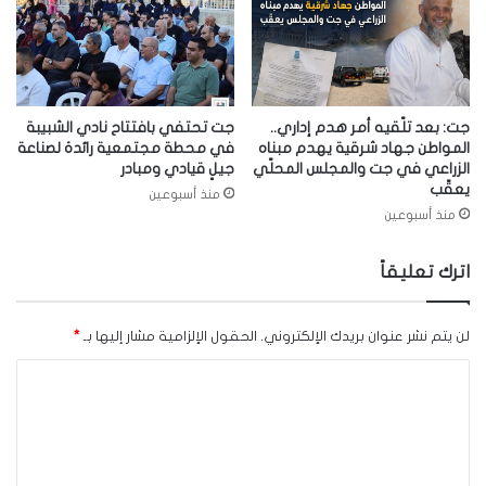
جت: بعد تلّقيه أمر هدم إداري..
جت تحتفي بافتتاح نادي الشبيبة
المواطن جهاد شرقية يهدم مبناه
في محطة مجتمعية رائدة لصناعة
الزراعي في جت والمجلس المحلّي
جيلٍ قيادي ومبادر
يعقّب
منذ أسبوعين
منذ أسبوعين
اترك تعليقاً
لن يتم نشر عنوان بريدك الإلكتروني.
الحقول الإلزامية مشار إليها بـ
*
ا
ل
ت
ع