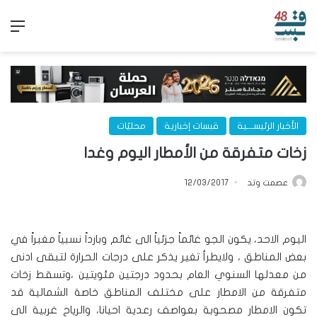
الق
الأخبار الرئيســـية
قبسات إخبارية
محليّات
زخات متفرقة من الأمطار اليوم وغدا
عصمت وتد
12/03/2017
اليوم الاحد، يكون الجو غائماً جزئياً الى غائم وبارداً نسبياً مغبراً في
بعض المناطق ، ولايطرأ تغير يذكر على درجات الحرارة لتبقى ادنى
من معدلها السنوي العام بحدود درجتين مئويتين ،وتسقط زخات
متفرقة من الامطار على مختلف المناطق خاصة الشمالية قد
تكون الامطار مصحوبة بعواصف رعدية احيانا، والرياح غربية الى