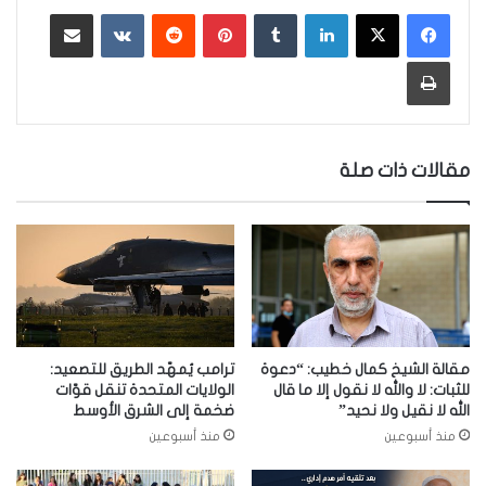
لينكدإن
‏Tumblr
بينتيريست
‏Reddit
‏VKontakte
مشاركة عبر البريد
طباعة
مقالات ذات صلة
مقالة الشيخ كمال خطيب: “دعوة
ترامب يُمهّد الطريق للتصعيد:
للثبات: لا والله لا نقول إلا ما قال
الولايات المتحدة تنقل قوّات
الله لا نقيل ولا نحيد”
ضخمة إلى الشرق الأوسط
منذ أسبوعين
منذ أسبوعين