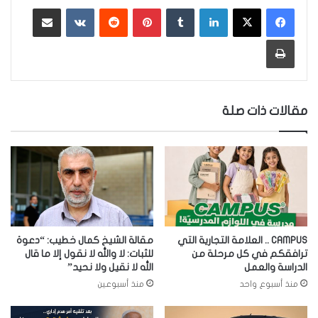
لينكدإن
‏Tumblr
بينتيريست
‏Reddit
‏VKontakte
مشاركة عبر البريد
طباعة
مقالات ذات صلة
CAMPUS .. العلامة التجارية التي
مقالة الشيخ كمال خطيب: “دعوة
ترافقكم في كل مرحلة من
للثبات: لا والله لا نقول إلا ما قال
الدراسة والعمل
الله لا نقيل ولا نحيد”
منذ أسبوع واحد
منذ أسبوعين