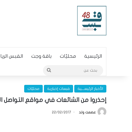
الرئيسية
محليّات
باقة وجت
القبس الري
بحث
عن
الأخبار الرئيســـية
قبسات إخبارية
محليّات
إحذروا من الشائعات في مواقع التواصل ال
عصمت وتد
22/02/2017