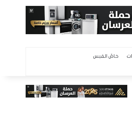
ت
خاصّ القبس