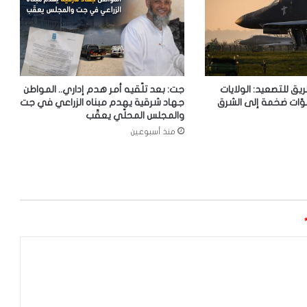
ريق للتصعيد: الولايات
جت: بعد تلّقيه أمر هدم إداري.. المواطن
وّات ضخمة إلى الشرق
جهاد شرقية يهدم مبناه الزراعي في جت
والمجلس المحلّي يعقّب
منذ أسبوعين