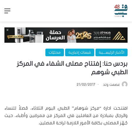
الق
الأخبار الرئيســـية
قبسات إخبارية
محليّات
بردس حنا: إفتتاح مصلى الشفاء في المركز
الطبي شوهم
عصمت وتد
21/02/2017
افتتحت ادارة “مركز شوهام” الطبي اليوم الثلاثاء، مُصلاً للنساء
والرجال بمبادرة من العاملين في المركز من ممرضين وأطباء، حيث
جُهّز المصلى بكافة الأمور اللازمة لراحة المصلين.