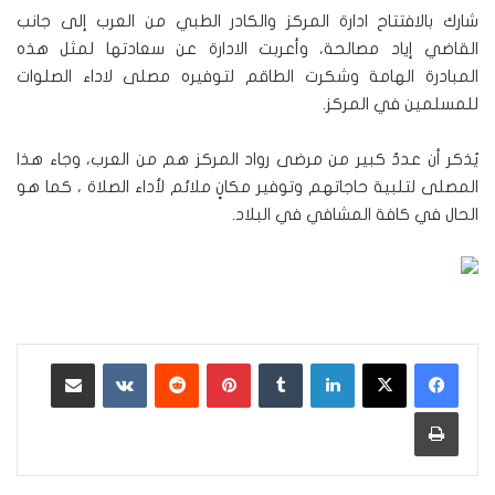
شارك بالافتتاح ادارة المركز والكادر الطبي من العرب إلى جانب
القاضي إياد مصالحة، وأعربت الادارة عن سعادتها لمثل هذه
المبادرة الهامة وشكرت الطاقم لتوفيره مصلى لاداء الصلوات
للمسلمين في المركز.
يُذكر أن عددٌ كبير من مرضى رواد المركز هم من العرب، وجاء هذا
المصلى لتلبية حاجاتهم وتوفير مكانٍ ملائم لأداء الصلاة ، كما هو
الحال في كافة المشافي في البلاد.
لينكدإن
‏Tumblr
بينتيريست
‏Reddit
‏VKontakte
مشاركة عبر البريد
طباعة