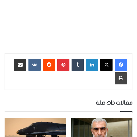
لينكدإن
‏Tumblr
بينتيريست
‏Reddit
‏VKontakte
مشاركة عبر البريد
طباعة
مقالات ذات صلة