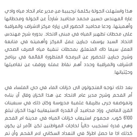
هذا واستهلت الجولة بكلمة ترحيبية من مدير عام اتحاد مياه وادي
عارة المهندس حسين محمد محاميد شارحاً عن الجولة ومحطاتها
وأهميتها، ودعا محاميد الحضور الى زيارة مركز الاشراف والمراقبة
على محطات تطهير المياه في مبنى الاتحاد. بدوره شرح مهندس
الاتحاد السيد يوسف جبارين عمل المركز وأهميته في متابعة
العمل سيما ذاك المتعلق بمحطات تنقية مياه الصرف الصحي
وشرح جبارين للحضور عن البرمجة المتطورة القائمة في برنامج
الاشراف والمراقبة وحدد أهم نقاط عمله ووقف عن تفاصيلها
وحيّثياتها.
بعد ذلك توجه المتجولون الى خزانات الماء في حي الملساء في
أم الفحم وشرح مدير عام الاتحاد عن هذا الخزان وقال أن بناءه
وتموضعه جرى بطريقة علمية مدروسة وكان ذلك في سبعينات
القرن الماضي. وزاد محاميد أن القدرة الاستيعابية لهذا الخزان تبلغ
6100 كوب, مجموع استيعاب خزانات المياه في مدينة ام الفحم
وهي قدرة تستجيب حالياً لحاجات المواطنين لكن الأمر لن يكون
كذلك اذا ما حصل اطرادٌ في التعداد السكاني لام الفحم وأن تم