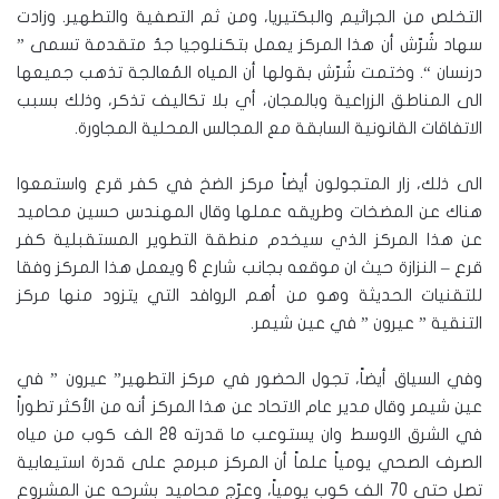
التخلص من الجراثيم والبكتيريا، ومن ثم التصفية والتطهير. وزادت
سهاد شُرّش أن هذا المركز يعمل بتكنلوجيا جدُ متقدمة تسمى ”
درنسان “. وختمت شُرّش بقولها أن المياه المُعالجة تذهب جميعها
الى المناطق الزراعية وبالمجان، أي بلا تكاليف تذكر، وذلك بسبب
الاتفاقات القانونية السابقة مع المجالس المحلية المجاورة.
الى ذلك، زار المتجولون أيضاً مركز الضخ في كفر قرع واستمعوا
هناك عن المضخات وطريقه عملها وقال المهندس حسين محاميد
عن هذا المركز الذي سيخدم منطقة التطوير المستقبلية كفر
قرع – النزازة حيث ان موقعه بجانب شارع 6 ويعمل هذا المركز وفقا
للتقنيات الحديثة وهو من أهم الروافد التي يتزود منها مركز
التنقية ” عيرون ” في عين شيمر.
وفي السياق أيضاً، تجول الحضور في مركز التطهير” عيرون ” في
عين شيمر وقال مدير عام الاتحاد عن هذا المركز أنه من الأكثر تطوراً
في الشرق الاوسط وان يستوعب ما قدرته 28 الف كوب من مياه
الصرف الصحي يومياً علماً أن المركز مبرمج على قدرة استيعابية
تصل حتى 70 الف كوب يومياً، وعرّج محاميد بشرحه عن المشروع