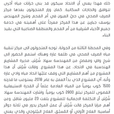
ذلك فهذا يعني أن الاتحاد سيكون قد بنى خزانات مياه أخرى
تتوافق والحاجات السكانية. كمان وزار المتجولون بعدها مركز
الصرف الصحي في حيّ العيون في أم الفحم وشرح المهندس
يوسف جبارين عن هذا المركز معرجاً على أهميته في خدمة
جميع الأحياء الشرقية من أم الفحم والمنطقة الصناعية التي بقيد
البناء.
وفي المحطة الثالثة من الجولة، توجه المتجولون الى مركز تنقية
مياه الصرف الصحي في طلعة عارة وهناك استمع الحضور الى
شرحٍ وافٍ ومفصلٍ من المهندسة سهاد شُرّش، مديرة المشاريع
الهندسية في الاتحاد، عن هذا المشروع. وقالت شُرّش أن هذا
المشروع من أهم المشاريع التي وقف عليّها اتحاد مياه وادي عارة
وأنه، أي المشروع الذي بدأ العمل به عام 2018، يستوعب ما قدرته
1500 كوب يومياً من المياه العادمة علماً أن القدرة الاستيعابية
القصوى للمركز تبلغ 2800 كوب يومياً. واشارت المهندسة سهاد
شُرّش أن التكلفة الاجمالية للمشروع بلغت 23 مليون شاقل. وعن
أهم مزايا المركز قالت شُرّش أن عمل المركز يدور في ثلاثة دوائر
أساسية: العلاج الأولي أو المُسبّق، العلاج البيّلوجي والذي يعني