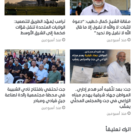
مقالة الشيخ كمال خطيب: “دعوة
ترامب يُمهّد الطريق للتصعيد:
للثبات: لا والله لا نقول إلا ما قال
الولايات المتحدة تنقل قوّات
الله لا نقيل ولا نحيد”
ضخمة إلى الشرق الأوسط
منذ أسبوعين
منذ أسبوعين
جت: بعد تلّقيه أمر هدم إداري..
جت تحتفي بافتتاح نادي الشبيبة
المواطن جهاد شرقية يهدم مبناه
في محطة مجتمعية رائدة لصناعة
الزراعي في جت والمجلس المحلّي
جيلٍ قيادي ومبادر
يعقّب
منذ أسبوعين
منذ أسبوعين
اترك تعليقاً