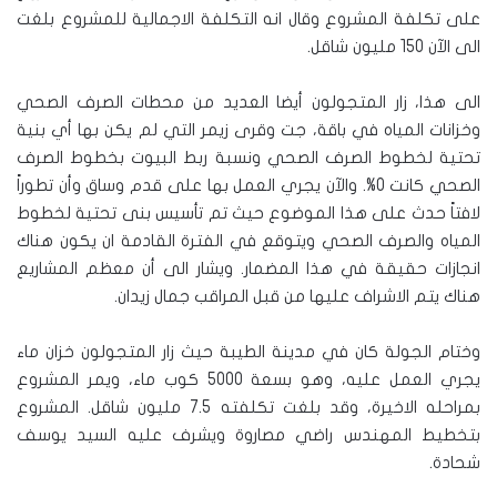
على تكلفة المشروع وقال انه التكلفة الاجمالية للمشروع بلغت
الى الآن 150 مليون شاقل.
الى هذا، زار المتجولون أيضا العديد من محطات الصرف الصحي
وخزانات المياه في باقة، جت وقرى زيمر التي لم يكن بها أي بنية
تحتية لخطوط الصرف الصحي ونسبة ربط البيوت بخطوط الصرف
الصحي كانت 0%. والآن يجري العمل بها على قدم وساق وأن تطوراً
لافتاً حدث على هذا الموضوع حيث تم تأسيس بنى تحتية لخطوط
المياه والصرف الصحي ويتوقع في الفترة القادمة ان يكون هناك
انجازات حقيقة في هذا المضمار. ويشار الى أن معظم المشاريع
هناك يتم الاشراف عليها من قبل المراقب جمال زيدان.
وختام الجولة كان في مدينة الطيبة حيث زار المتجولون خزان ماء
يجري العمل عليه، وهو بسعة 5000 كوب ماء، ويمر المشروع
بمراحله الاخيرة، وقد بلغت تكلفته 7.5 مليون شاقل. المشروع
بتخطيط المهندس راضي مصاروة ويشرف عليه السيد يوسف
شحادة.