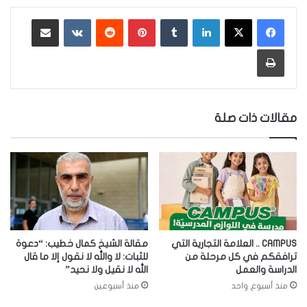
لينكدإن
‏Tumblr
بينتيريست
‏Reddit
‏VKontakte
مشاركة عبر البريد
طباعة
مقالات ذات صلة
CAMPUS .. العلامة التجارية التي
مقالة الشيخ كمال خطيب: “دعوة
ترافقكم في كل مرحلة من
للثبات: لا والله لا نقول إلا ما قال
الدراسة والعمل
الله لا نقيل ولا نحيد”
منذ أسبوع واحد
منذ أسبوعين