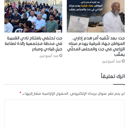
جت: بعد تلّقيه أمر هدم إداري..
جت تحتفي بافتتاح نادي الشبيبة
المواطن جهاد شرقية يهدم مبناه
في محطة مجتمعية رائدة لصناعة
الزراعي في جت والمجلس المحلّي
جيلٍ قيادي ومبادر
يعقّب
منذ أسبوعين
منذ أسبوعين
اترك تعليقاً
لن يتم نشر عنوان بريدك الإلكتروني.
الحقول الإلزامية مشار إليها بـ
*
ا
ل
ت