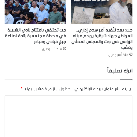
جت: بعد تلّقيه أمر هدم إداري..
جت تحتفي بافتتاح نادي الشبيبة
المواطن جهاد شرقية يهدم مبناه
في محطة مجتمعية رائدة لصناعة
الزراعي في جت والمجلس المحلّي
جيلٍ قيادي ومبادر
يعقّب
منذ أسبوعين
منذ أسبوعين
اترك تعليقاً
لن يتم نشر عنوان بريدك الإلكتروني.
الحقول الإلزامية مشار إليها بـ
*
ا
ل
ت
ع
ل