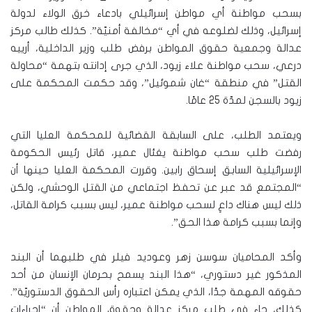
بسحب مواطنة أي مواطن إسرائيلي بادعاء خرق الولاء لدولة
إسرائيل، وذلك لضلوعه في أي “مخالفة أمنيّة”. كذلك طالب مركز
عدالة وجمعية حقوق المواطن برفض طلب وزير الداخلية، أرييه
درعي، سحب مواطنة علاء زيود، الذي جرى إدانته بتهمة “محاولة
القتل” في منطقة “غان شموئيل”، وقد حكمت المحكمة على
زيود بالسجن لمدّة 25 عامًا.
ويعتمد الطلب، على السابقة القضائية للمحكمة العليا التي
رفضت طلب سحب مواطنة يغئال عمير، قاتل رئيس الحكومة
الإسرائيلية السابق إسحاق رابين. وقررت المحكمة العليا حينها أن
“المجتمع قد عبر عن تحفظ اجتماعي من القتل الوحشي، ولكن
ذلك ليس هناك داعِ لسحب مواطنة عمير، ليس بسبب كرامة القاتل،
وإنما بسبب كرامة هذا الحق”.
وأكد المحاميان سوسن زهر وعوديد فيلر في طلبهما أن البند
المذكور غير دستوري، “هذا البند يسمح بحرمان الإنسان من أحد
حقوقه المهمة جدًا، الذي يمكن اعتباره رأس الحقوق الدستوريّة”.
كذلك، جاء في طلب مركز عدالة وحقوق المواطن أن “إجراءات