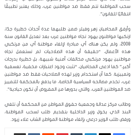
سحب المواطنة تتم فقط ضد مواطنين عرب، وذلك يعتبر تطبيقًا
انتقائيًا للقانون”.
وأرفق المحاميان زهر وفيلر ضمن طلبهما عدة أحداث خطيرة جدًا،
ارتكبها مواطنون يهود تجاه مواطنين عرب بعد تعديل القانون سنة
2008، ولم يكن هناك أي مبادرة لإلغاء مواطنة أي من مرتكبي
هذه الأعمال، “حقيقة أن هذه الصلاحيات لم تستعمل تجاه
مواطنين يهود مرتكبي مخالفات أمنية شبيهة، بل خطيرة بدرجات
أكبر،” كما ادعى المحاميان، “تثبت وجود اعتبارات مخفية، تعسفية
وتمييزية. كما أن استخدام وزير لهذه الصلاحيات فقط ضد مواطنين
عرب، تخدم مصالحه السياسية الخاصة، ما يدفع بالمحكمة للتمييز
ضد المواطنين العرب، والتي بدورها من المفروض أن تكون حيادية”.
وطالب مركز عدالة وجمعية حقوق المواطن من المحكمة أن تلغي
البند الذي يخول وزير الداخلية بتقديم طلب لسحب المواطنة،
ورفض طلب الوزير درعي بإلغاء مواطنة المواطن الشاب علاء زيود.
لينكدإن
‏Tumblr
بينتيريست
‏Reddit
‏VKontakte
مشاركة عبر البريد