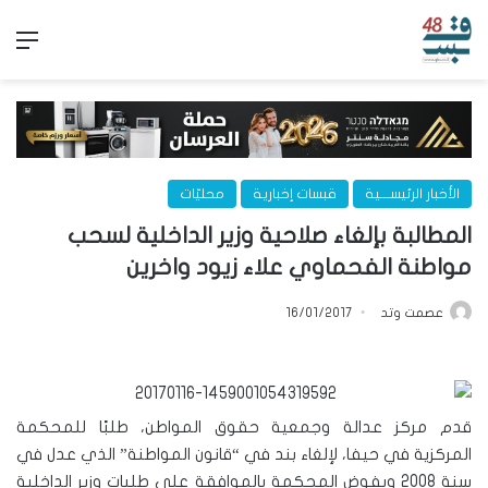
الق
الأخبار الرئيســـية
قبسات إخبارية
محليّات
المطالبة بإلغاء صلاحية وزير الداخلية لسحب
مواطنة الفحماوي علاء زيود واخرين
عصمت وتد
16/01/2017
قدم مركز عدالة وجمعية حقوق المواطن، طلبًا للمحكمة
المركزية في حيفا، لإلغاء بند في “قانون المواطنة” الذي عدل في
سنة 2008 ويفوض المحكمة بالموافقة على طلبات وزير الداخلية