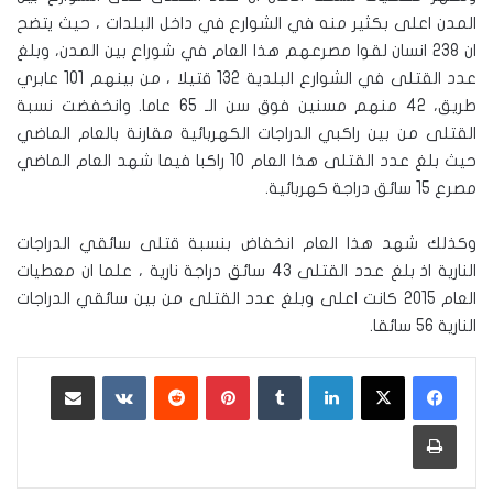
المدن اعلى بكثير منه في الشوارع في داخل البلدات ، حيث يتضح
ان 238 انسان لقوا مصرعهم هذا العام في شوراع بين المدن، وبلغ
عدد القتلى في الشوارع البلدية 132 قتيلا ، من بينهم 101 عابري
طريق، 42 منهم مسنين فوق سن الـ 65 عاما. وانخفضت نسبة
القتلى من بين راكبي الدراجات الكهربائية مقارنة بالعام الماضي
حيث بلغ عدد القتلى هذا العام 10 راكبا فيما شهد العام الماضي
مصرع 15 سائق دراجة كهربائية.
وكذلك شهد هذا العام انخفاض بنسبة قتلى سائقي الدراجات
النارية اذ بلغ عدد القتلى 43 سائق دراجة نارية ، علما ان معطيات
العام 2015 كانت اعلى وبلغ عدد القتلى من بين سائقي الدراجات
النارية 56 سائقا.
لينكدإن
‏Tumblr
بينتيريست
‏Reddit
‏VKontakte
مشاركة عبر البريد
طباعة