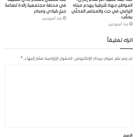
المواطن جهاد شرقية يهدم مبناه
في محطة مجتمعية رائدة لصناعة
الزراعي في جت والمجلس المحلّي
جيلٍ قيادي ومبادر
يعقّب
منذ أسبوعين
منذ أسبوعين
اترك تعليقاً
لن يتم نشر عنوان بريدك الإلكتروني.
الحقول الإلزامية مشار إليها بـ
*
ا
ل
ت
ع
ل
ي
ق
*
الاسم