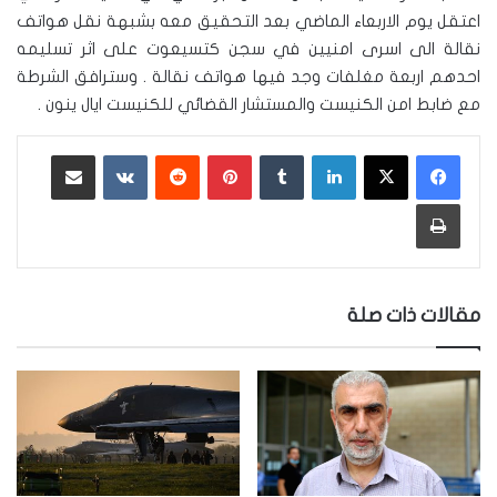
اعتقل يوم الاربعاء الماضي بعد التحقيق معه بشبهة نقل هواتف
نقالة الى اسرى امنيين في سجن كتسيعوت على اثر تسليمه
احدهم اربعة مغلفات وجد فيها هواتف نقالة . وسترافق الشرطة
مع ضابط امن الكنيست والمستشار القضائي للكنيست ايال ينون .
لينكدإن
‏Tumblr
بينتيريست
‏Reddit
‏VKontakte
مشاركة عبر البريد
طباعة
مقالات ذات صلة