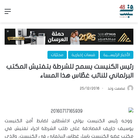
الق
الأخبار الرئيســـية
قبسات إخبارية
محليّات
رئيس الكنيست يسمح للشرطة بتفتيش المكتب
البرلماني للنائب غطّاس هذا المساء
عصمت وتد
25/12/2016
ووجه رئيس الكنيست يولي ادلشطاين لضابط أمن الكنيست
يوسيف جاريف المصادقة على طلب الشرطة اجراء تفتيش في
مكتب عضو الكنيست باسل غطاس البرلماني في الكنيست، والذي