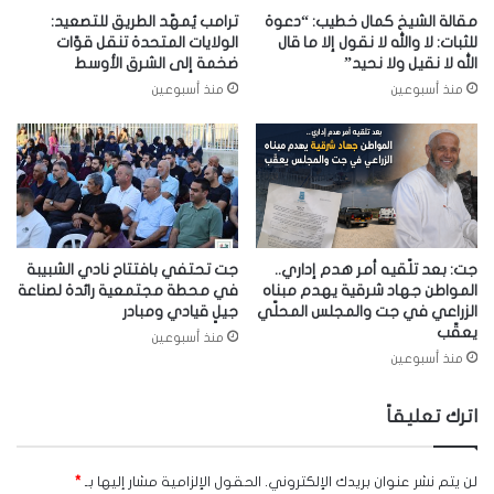
مقالة الشيخ كمال خطيب: “دعوة
ترامب يُمهّد الطريق للتصعيد:
للثبات: لا والله لا نقول إلا ما قال
الولايات المتحدة تنقل قوّات
الله لا نقيل ولا نحيد”
ضخمة إلى الشرق الأوسط
منذ أسبوعين
منذ أسبوعين
جت: بعد تلّقيه أمر هدم إداري..
جت تحتفي بافتتاح نادي الشبيبة
المواطن جهاد شرقية يهدم مبناه
في محطة مجتمعية رائدة لصناعة
الزراعي في جت والمجلس المحلّي
جيلٍ قيادي ومبادر
يعقّب
منذ أسبوعين
منذ أسبوعين
اترك تعليقاً
لن يتم نشر عنوان بريدك الإلكتروني.
الحقول الإلزامية مشار إليها بـ
*