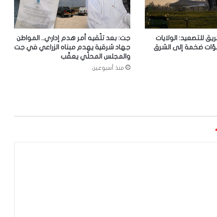
ريق للتصعيد: الولايات
جت: بعد تلّقيه أمر هدم إداري.. المواطن
وّات ضخمة إلى الشرق
جهاد شرقية يهدم مبناه الزراعي في جت
والمجلس المحلّي يعقّب
منذ أسبوعين