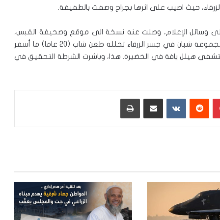
على وسائل الإعلام، وصلت عنه نسخة الى موقع وصحيفة القبس،
اليوم السبت، جاء فيه: “تطور شجار ، الليلة الماضية، بين مجموعة شبان في جسر الزرقاء تخلله طعن شاب (20 عاما) ما أسفر
تشفى هيلل يافة في الخضيرة. هذا، وباشرت الشرطة التحقيق في
بينتيريست
‏Reddit
‏VKontakte
مشاركة عبر البريد
طباعة