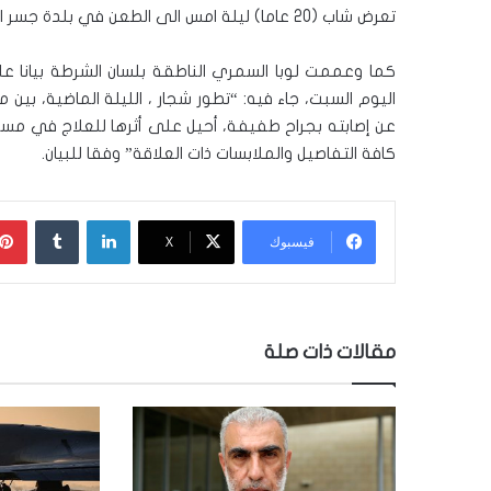
تعرض شاب (20 عاما) ليلة امس الى الطعن في بلدة جسر الزرقاء، حيث اصيب على اثرها بجراح وصفت بالطفيفة.
كما وعممت لوبا السمري الناطقة بلسان الشرطة بيانا 
عن إصابته بجراح طفيفة، أحيل على أثرها للعلاج في مس
كافة التفاصيل والملابسات ذات العلاقة” وفقا للبيان.
لينكدإن
‏Tumblr
فيسبوك
‫X
مقالات ذات صلة