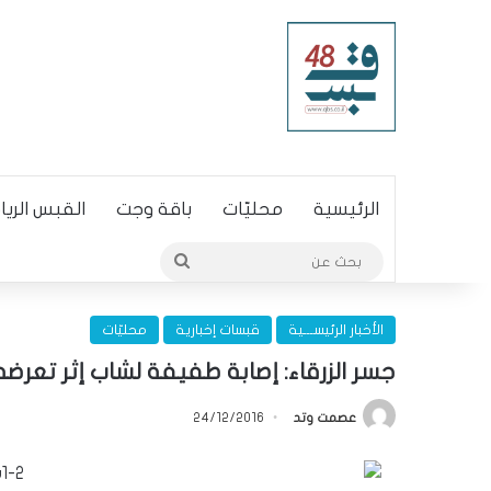
الرئيسية
محليّات
باقة وجت
القبس الري
بحث
عن
الأخبار الرئيســـية
قبسات إخبارية
محليّات
جسر الزرقاء: إصابة طفيفة لشاب إثر تعرضه
عصمت وتد
24/12/2016