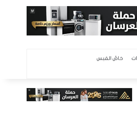
ت
خاصّ القبس