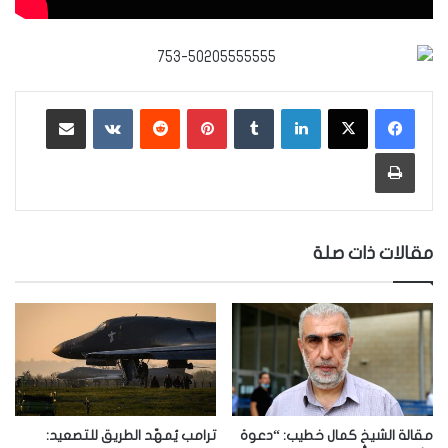
لينكدإن
‏Tumblr
بينتيريست
‏Reddit
‏VKontakte
مشاركة عبر البريد
طباعة
مقالات ذات صلة
مقالة الشيخ كمال خطيب: “دعوة
ترامب يُمهّد الطريق للتصعيد: