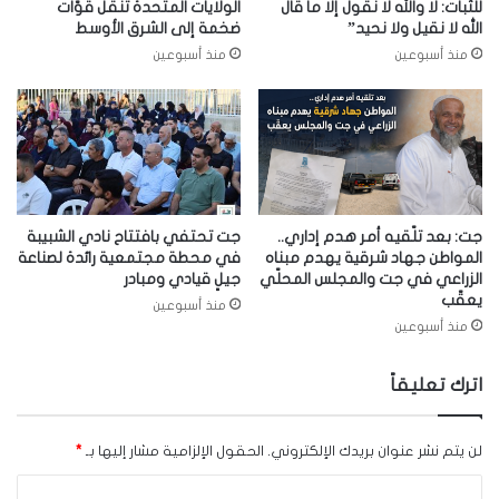
للثبات: لا والله لا نقول إلا ما قال
الولايات المتحدة تنقل قوّات
الله لا نقيل ولا نحيد”
ضخمة إلى الشرق الأوسط
منذ أسبوعين
منذ أسبوعين
جت: بعد تلّقيه أمر هدم إداري..
جت تحتفي بافتتاح نادي الشبيبة
المواطن جهاد شرقية يهدم مبناه
في محطة مجتمعية رائدة لصناعة
الزراعي في جت والمجلس المحلّي
جيلٍ قيادي ومبادر
يعقّب
منذ أسبوعين
منذ أسبوعين
اترك تعليقاً
لن يتم نشر عنوان بريدك الإلكتروني.
الحقول الإلزامية مشار إليها بـ
*
ا