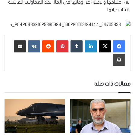
الى اختناقها والاعلان عن وفاتها في الحال بعد المحاولات الفاشلة
لانقاذ حياتها.
لينكدإن
‏Tumblr
بينتيريست
‏Reddit
‏VKontakte
مشاركة عبر البريد
طباعة
مقالات ذات صلة