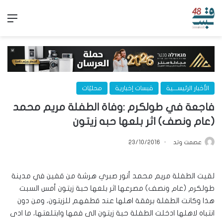
الق
الأخبار الرئيســـية
قبسات إخبارية
محليّات
فاجعة في طولكرم :وفاة الطفلة مريم محمد
(عام ونصف) اثر بلعها حبه زيتون
عصمت وتد
23/10/2016
لقيت الطفلة مريم محمد أنور صبري هرشة من قفين في مدينة
طولكرم (عام ونصف) مصرعها اثر بلعها حبة زيتون أمس السبت
هذا وكانت الطفلة برفقة اهلها عند قطفهم للزيتون، ومن دون
انتباه لاهلها ادخلت الطفلة حبة زيتون الى فمها وابتلعتها، ما ادى