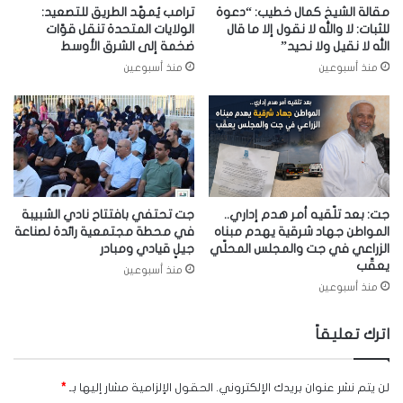
مقالة الشيخ كمال خطيب: “دعوة
ترامب يُمهّد الطريق للتصعيد:
للثبات: لا والله لا نقول إلا ما قال
الولايات المتحدة تنقل قوّات
الله لا نقيل ولا نحيد”
ضخمة إلى الشرق الأوسط
منذ أسبوعين
منذ أسبوعين
جت: بعد تلّقيه أمر هدم إداري..
جت تحتفي بافتتاح نادي الشبيبة
المواطن جهاد شرقية يهدم مبناه
في محطة مجتمعية رائدة لصناعة
الزراعي في جت والمجلس المحلّي
جيلٍ قيادي ومبادر
يعقّب
منذ أسبوعين
منذ أسبوعين
اترك تعليقاً
لن يتم نشر عنوان بريدك الإلكتروني.
الحقول الإلزامية مشار إليها بـ
*