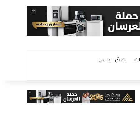
ت
خاصّ القبس