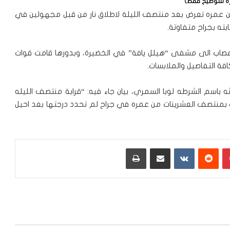
ة للتوضيح فقط)
 عمره تعرض بعد منتصف الليلة لاطلاق نار من قبل مجهولين في
بته بجراح متفاوتة.
صاب الى مشفى “هيلل يافة” في الخضيرة، وبدورها قامت قوات
فة التفاصيل والملابسات.
سم الشرطه لوبا السمري، بيان جاء فيه: “قرابة منتصف الليله
شاب بمنتصف العشرينات من عمره في جراح لم تحدد درجتها بعد احيل
بينتيريست
‏Reddit
‏VKontakte
مشاركة عبر البريد
طباعة