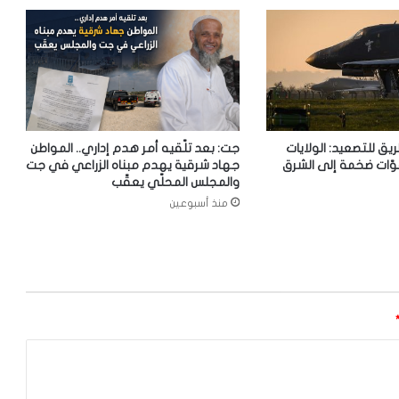
ريق للتصعيد: الولايات
جت: بعد تلّقيه أمر هدم إداري.. المواطن
وّات ضخمة إلى الشرق
جهاد شرقية يهدم مبناه الزراعي في جت
والمجلس المحلّي يعقّب
منذ أسبوعين