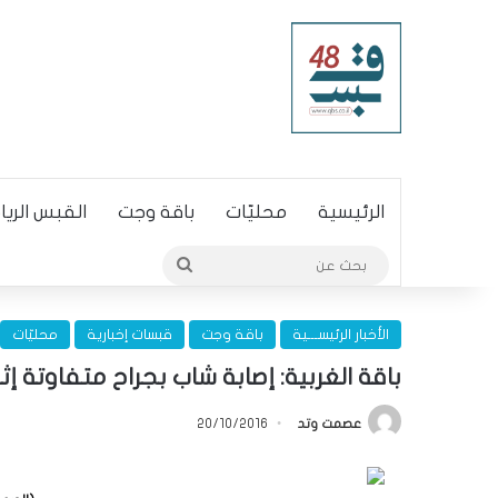
الرئيسية
محليّات
باقة وجت
القبس الري
بحث
عن
الأخبار الرئيســـية
باقة وجت
قبسات إخبارية
محليّات
باقة الغربية: إصابة شاب بجراح متفاوتة إثر
عصمت وتد
20/10/2016