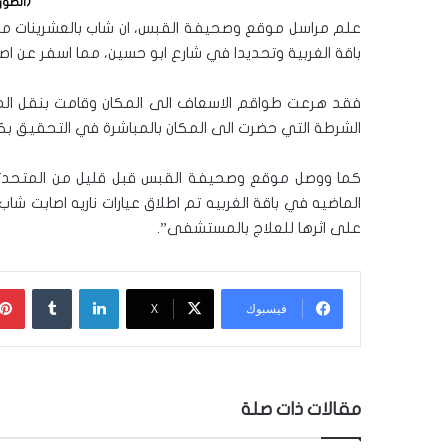
(الصور
علم مراسل موقع وصحيفة القبس، ان شاب بالعشرينات من
باقة الغربية وتحديدا في شارع ابو حسين، مما اسفر عن اصا
فقد هرعت طواقم الاسعاف الى المكان وقامت بنقل الم
الشرطة التي حضرت الى المكان بالمباشرة في التحقيق بكا
كما ووصل موقع وصحيفة القبس قبل قليل من المتحدثه با
الماضيه في باقة الغربيه تم اطلاق عيارات ناريه اصابت 
على اثرها للعلاج بالمستشفى”.
لينكدإن
‏Tumblr
فيسبوك
‫X
مقالات ذات صلة