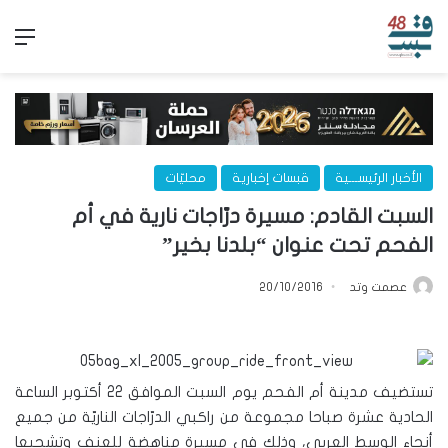
الق
الأخبار الرئيســـية
قبسات إخبارية
محليّات
السبت القادم: مسيرة درّاجات نارية في أم
الفحم تحت عنوان “بلدنا بخير”
عصمت وتد
20/10/2016
تستضيف مدينة أم الفحم يوم السبت الموافق 22 أكتوبر الساعة
الحادية عشرة صباحا مجموعة من راكبي الدرّاجات الناريّة من جميع
أنحاء الوسط العربي، وذلك في مسيرة مناهضة للعنف وتشجيعا