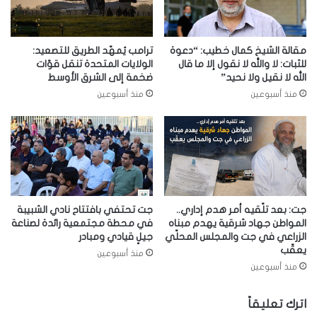
مقالة الشيخ كمال خطيب: “دعوة
ترامب يُمهّد الطريق للتصعيد:
للثبات: لا والله لا نقول إلا ما قال
الولايات المتحدة تنقل قوّات
الله لا نقيل ولا نحيد”
ضخمة إلى الشرق الأوسط
منذ أسبوعين
منذ أسبوعين
جت: بعد تلّقيه أمر هدم إداري..
جت تحتفي بافتتاح نادي الشبيبة
المواطن جهاد شرقية يهدم مبناه
في محطة مجتمعية رائدة لصناعة
الزراعي في جت والمجلس المحلّي
جيلٍ قيادي ومبادر
يعقّب
منذ أسبوعين
منذ أسبوعين
اترك تعليقاً