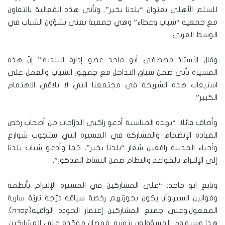
للسلم الأهلي بعنوان “بلدنا بخير”. وتأتي هذه الفعالية بالتعاون
مع جمعية “شباب وعطاء” وهي جمعية تعنى بشؤون الشباب في
الوسط العربي.
وقال الأستاذ مصطفى أبو ماجد عضو إدارة البلدية:” إنّ هذه
المسيرة تأتي ضمن سياق التداخل مع جمهور الشباب والعمل على
استيعاب هذه الشريحة في مجتمعنا التي لا تلاقي الاهتمام
الكبير”.
وأضاف قائلا: “بهذه المناسبة أدعو راكبي الدرّاجات من أصحاب رخص
القيادة الإنضمام والمشاركة في المسيرة التي ستجوب شوارع
وأحياء المدينة رافعين شعار “بلدنا بخير”، كما وأدعو شباب بلدنا
إلى الإلتزام بالقواعد والنظام ضمن النشاط المذكور”.
وتابع ابو ماجد: “على المشاركين في المسيرة الإلتزام بأنظمة
وقوانين السير،وأن يكون بحوزتهم رخصة سياقة درّاجة ناريّة سارية
المفعول.وعلى جميع المشاركين إعتمار الخوذة الواقية(קסדה).
هذا وسيقوم المسؤولون بتوزيع قمصان موحّدة على المشاركين.