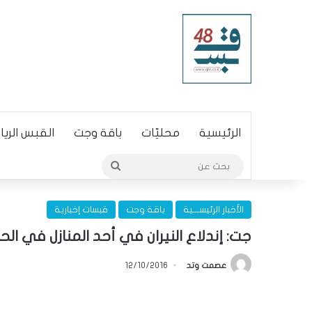
الرئيسية
محليّات
باقة وجت
القبس الري
بحث
عن
الأخبار الرئيســـية
باقة وجت
قبسات إخبارية
جت: إندلاع النيران في أحد المنازل في الح
عصمت وتد
12/10/2016