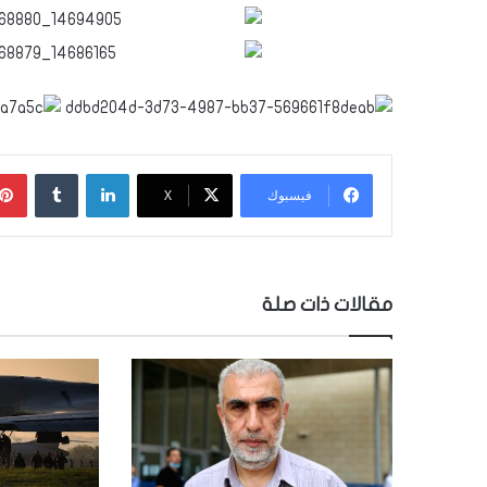
لينكدإن
‏Tumblr
فيسبوك
‫X
مقالات ذات صلة