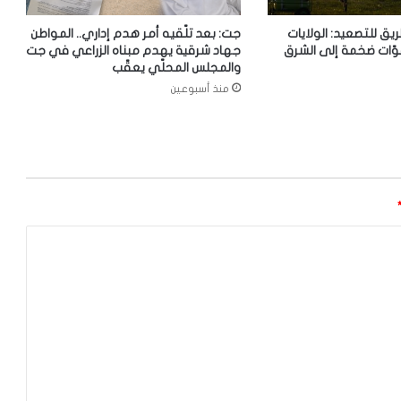
ريق للتصعيد: الولايات
جت: بعد تلّقيه أمر هدم إداري.. المواطن
وّات ضخمة إلى الشرق
جهاد شرقية يهدم مبناه الزراعي في جت
والمجلس المحلّي يعقّب
منذ أسبوعين