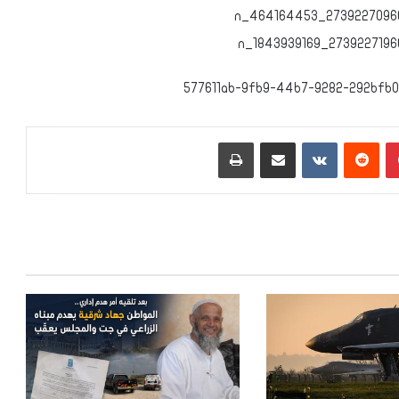
بينتيريست
‏Reddit
‏VKontakte
مشاركة عبر البريد
طباعة