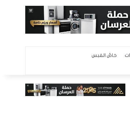
ت
خاصّ القبس