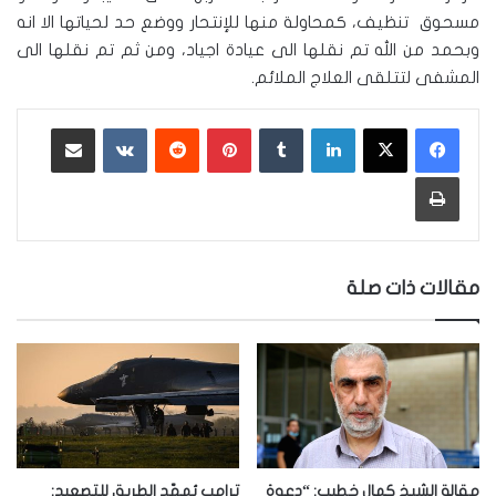
مسحوق تنظيف، كمحاولة منها للإنتحار ووضع حد لحياتها الا انه
وبحمد من الله تم نقلها الى عيادة اجياد، ومن ثم تم نقلها الى
المشفى لتتلقى العلاج الملائم.
لينكدإن
‏Tumblr
بينتيريست
‏Reddit
‏VKontakte
مشاركة عبر البريد
طباعة
مقالات ذات صلة
مقالة الشيخ كمال خطيب: “دعوة
ترامب يُمهّد الطريق للتصعيد: