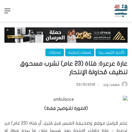
الق
الأخبار الرئيســـية
قبسات إخبارية
محليّات
عارة عرعرة: فتاة (23 عام) تشرب مسحوق
تنظيف مُحاولة الإنتحار
عصمت وتد
03/10/2016
(الصورة للتوضيح فقط)
علم مُراسل موقع وصحيفة القبس قبل قليل، أن فتاة (23 عام) من
عرعرة – عارة حاولت الانتحار بعد شربها على ما يبدو مواد او