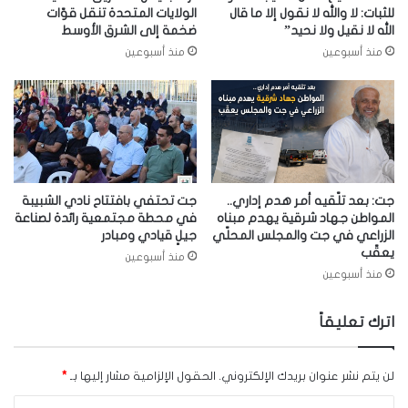
للثبات: لا والله لا نقول إلا ما قال
الولايات المتحدة تنقل قوّات
الله لا نقيل ولا نحيد”
ضخمة إلى الشرق الأوسط
منذ أسبوعين
منذ أسبوعين
جت: بعد تلّقيه أمر هدم إداري..
جت تحتفي بافتتاح نادي الشبيبة
المواطن جهاد شرقية يهدم مبناه
في محطة مجتمعية رائدة لصناعة
الزراعي في جت والمجلس المحلّي
جيلٍ قيادي ومبادر
يعقّب
منذ أسبوعين
منذ أسبوعين
اترك تعليقاً
لن يتم نشر عنوان بريدك الإلكتروني.
الحقول الإلزامية مشار إليها بـ
*