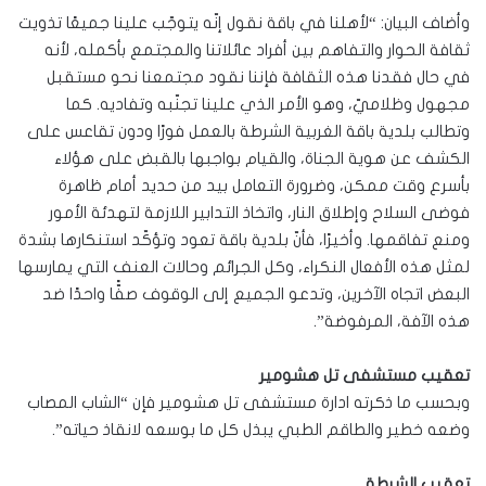
وأضاف البيان: “لأهلنا في باقة نقول إنّه يتوجّب علينا جميعًا تذويت
ثقافة الحوار والتفاهم بين أفراد عائلاتنا والمجتمع بأكمله، لأنه
في حال فقدنا هذه الثقافة فإننا نقود مجتمعنا نحو مستقبل
مجهول وظلاميّ، وهو الأمر الذي علينا تجنّبه وتفاديه. كما
وتطالب بلدية باقة الغربية الشرطة بالعمل فورًا ودون تقاعس على
الكشف عن هوية الجناة، والقيام بواجبها بالقبض على هؤلاء
بأسرع وقت ممكن، وضرورة التعامل بيد من حديد أمام ظاهرة
فوضى السلاح وإطلاق النار، واتخاذ التدابير اللازمة لتهدئة الأمور
ومنع تفاقمها. وأخيرًا، فأنّ بلدية باقة تعود وتؤكّد استنكارها بشدة
لمثل هذه الأفعال النكراء، وكل الجرائم وحالات العنف التي يمارسها
البعض اتجاه الآخرين، وتدعو الجميع إلى الوقوف صفًّا واحدًا ضد
هذه الآفة، المرفوضة”.
تعقيب مستشفى تل هشومير
وبحسب ما ذكرته ادارة مستشفى تل هشومير فإن “الشاب المصاب
وضعه خطير والطاقم الطبي يبذل كل ما بوسعه لانقاذ حياته”.
تعقيب الشرطة