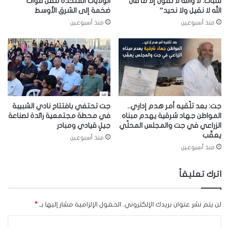
للثبات: لا والله لا نقول إلا ما قال
الولايات المتحدة تنقل قوّات
الله لا نقيل ولا نحيد”
ضخمة إلى الشرق الأوسط
منذ أسبوعين
منذ أسبوعين
جت: بعد تلّقيه أمر هدم إداري..
جت تحتفي بافتتاح نادي الشبيبة
المواطن جهاد شرقية يهدم مبناه
في محطة مجتمعية رائدة لصناعة
الزراعي في جت والمجلس المحلّي
جيلٍ قيادي ومبادر
يعقّب
منذ أسبوعين
منذ أسبوعين
اترك تعليقاً
لن يتم نشر عنوان بريدك الإلكتروني.
الحقول الإلزامية مشار إليها بـ
*
ا