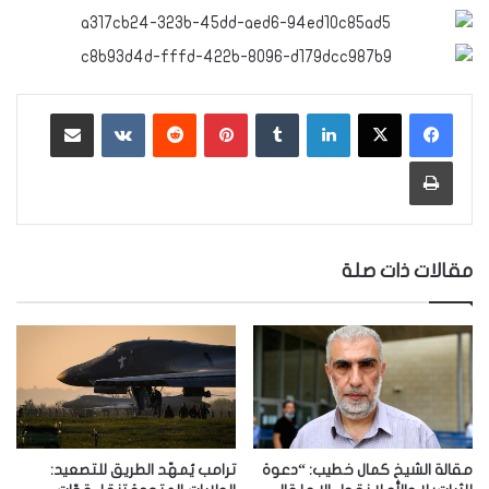
لينكدإن
‏Tumblr
بينتيريست
‏Reddit
‏VKontakte
مشاركة عبر البريد
طباعة
مقالات ذات صلة
مقالة الشيخ كمال خطيب: “دعوة
ترامب يُمهّد الطريق للتصعيد: