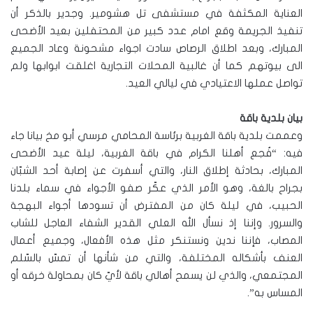
العناية المكثفة في مستشفى تل هشومير. وجدير بالذكر أن
تنفيذ الجريمة وقع امام عدد كبير من المحتفلين بعيد الأضحى
المبارك، وبعد اطلاق الرصاص سادت اجواء مشحونة وعاد الجميع
الى بيوتهم كما أن غالبية المحلات التجارية اغلقت ابوابها ولم
تواصل عملها الاعتيادي في ليالي العيد.
بيان بلدية باقة
وعممت بلدية باقة الغربية برئاسة المحامي مرسي أبو مخ بيانا جاء
فيه: “فُجع أهلنا الكرام في باقة الغربية، ليلة عيد الأضحى
المبارك، بحادثة إطلاق النار، والتي أسفرت عن إصابة أحد الشبّان
بجراح بالغة، وهو الأمر الذي عكّر صفو الأجواء في سماء بلدنا
الحبيب، في ليلة كان من المفترض أن تسودها أجواء البهجة
والسرور. وإننا إذ نسأل الله العلي القدير الشفاء العاجل للشاب
المصاب، فإننا ندين ونستنكر مثل هذه الأفعال، وجميع أعمال
العنف بأشكاله المختلفة، والتي من شأنها أن تمسّ بالسّلم
المجتمعي، والذي لن يسمح أهالي باقة لأيّ كان بمحاولة خرقه أو
المساس به”.