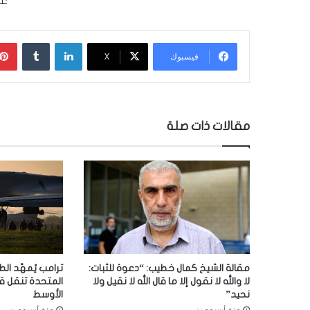
غس
لينكدإن
‏Tumblr
فيسبوك
‫X
مقالات ذات صلة
مقالة الشيخ كمال خطيب: “دعوة للثبات:
ترامب يُمهّد الط
لا والله لا نقول إلا ما قال الله لا نقيل ولا
المتحدة تنقل ق
نحيد”
الأوسط