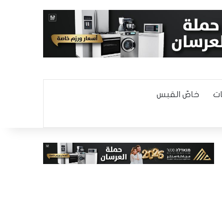
ت
خاصّ القبس