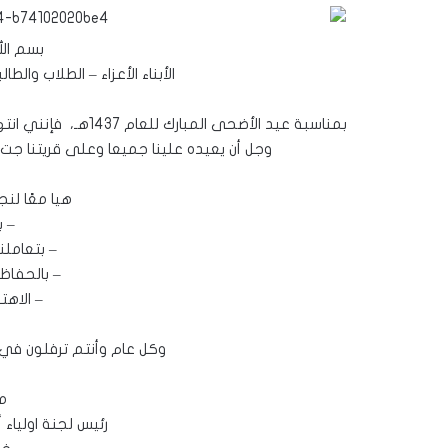
بسم الل
الأبناء الأعزاء – الطلاب والط
بمناسبة عيد الأضحى ا
وجل أن يعيده علينا جميعا وعلى قريتنا جت أع
هيا معًا لنج
– ب
– بتعاملن
– بالحفاظ 
– الاهت
وكل عام وأنتم ترفلون في ث
مع
رئيس لجنة اولياء 