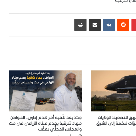
ّان شرقية
بينتيريست
‏Reddit
‏VKontakte
مشاركة عبر البريد
طباعة
ريق للتصعيد: الولايات
جت: بعد تلّقيه أمر هدم إداري.. المواطن
وّات ضخمة إلى الشرق
جهاد شرقية يهدم مبناه الزراعي في جت
والمجلس المحلّي يعقّب