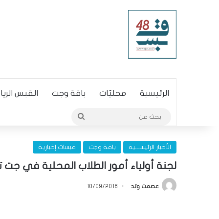
الرئيسية
محليّات
باقة وجت
القبس الري
بحث
عن
الأخبار الرئيســـية
باقة وجت
قبسات إخبارية
لجنة أولياء أمور الطلاب المحلية في جت 
عصمت وتد
10/09/2016