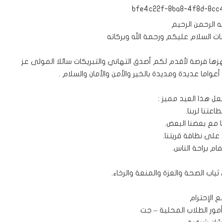
ه الرحمن الرحيم
البات السلام عليكم ورحمة الله وبركاته
لمبارك للعام 1437هـ، فإنني انتهزها فرصة لأقدم لكم أصدق التهاني والتبريكات سائلا المولى عز
واما عديدة ومديدة بالخير والأمن والأمان والسلام .
عل هذا العيد مميز :
طاعتنا لربنا.
ا مع بعضنا البعض.
على نظافة قريتنا.
مام براحة الناس.
ياب الصحة والعزة والمنعة والرخاء.
 الإحترام
أمور الطلاب المحلية – جت