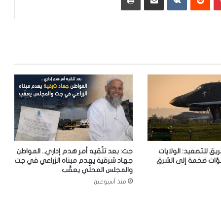
ريق للتصعيد: الولايات
جت: بعد تلّقيه أمر هدم إداري.. المواطن
وّات ضخمة إلى الشرق
جهاد شرقية يهدم مبناه الزراعي في جت
والمجلس المحلّي يعقّب
منذ أسبوعين