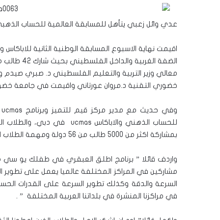
عدي وائل زعبي يتأهل للمسابقة العالمية للحساب الذهبي والاباكاس ucmas في دبي بمشاركة 000
الضفة الغربي
معالي وزير التربية والتعليم الفلسطيني د. صبري صيدم 
خضوري التقنية د.مروان عورتاني واقيمت في جامعة خضو
و
بمشاركة اكثر من 5000 طالب من 56 دولة ومهمة الطلاب ان يقوموا بحل 200 مسألة خلال 8 دقائق “
مشاركين في المراكز المختلفة عالميا يعمل على تطوير القدر
السرعة والدقة وكذلك تطوير السرعة على القدرات الحساب
في مراكزنا المنشرة في بلداتنا العربية المختلفة ” .