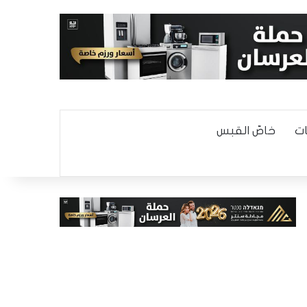
ت
خاصّ القبس