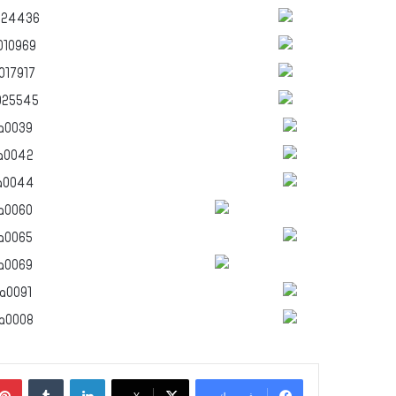
لينكدإن
‏Tumblr