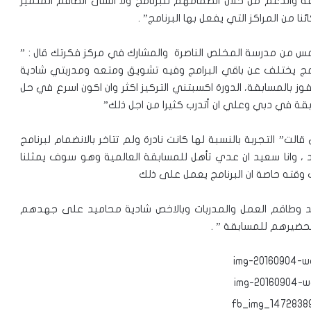
لثقة والدعم من خلال انضمامهم للبرنامج ولا انسى الطاقم المتميز
 من المراكز التي يفعل بها البرنامج” .
س من مدرسة المخلص الناصرة والمشارك في مركز فكرتك قال : ”
برنامج يختلف عن باقي البرامج وفيه تشويق ومتعه ومدربتي شادية
ونفوز بالمسابقة، الدورة اكسبتني التركيز اكثر وان اكون اسرع في حل
بقة في دبي وعلي ان أتدرب كثيرا من اجل ذلك”
 التجربة بالنسبة لها كانت نادرة ولم تتاخر بالانضمام لبرنامج
د ، وانا سعيد ان عدي تأهل للمسابقة العالمية وهو سوف يمثلنا
ب وقته حاصة ان البرنامج يعمل على ذلك
تد وطاقم العمل والمدربات وبالاخص شادية محاميد على جهدهم
حضيرهم للمسابقة ” .