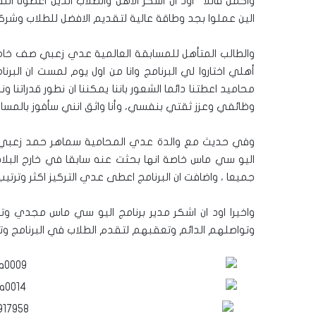
واكمل قائلا” اود ان اشكر الاهل والطلاب الذين اعطونا ا
الين عملوا بجد وطاقة عالية لتقديم الافضل للطلاب وشركائنا
والطالب المتأهل للمسابقة العالمية عدي زعبي صف خام
أهلي اختاروا لي البرنامج وانا من اول يوم لمست ان ال
محاميد اعطتنا دائما الشعور باننا يمكننا ان نطور قدراتنا 
وظائفي وعزز ثقتي بنفسي، وأنا واثق انني سأفوز بالمسا
وفي حديث مع والدة عدي المحامية سماهر حمد زعبي قالت”
اليو سي ماس خاصة انها بحثت عنه سابقا في خارج البلا
جميعا ، واضافت ان البرنامج اعطى عدي التركيز اكثر وترتي
واخيرا اود ان اشكر مدير برنامج اليو سي ماس مجدي و
وتواصلهم الدائم وتعقبهم لتقدم الطلاب في البرنامج وت