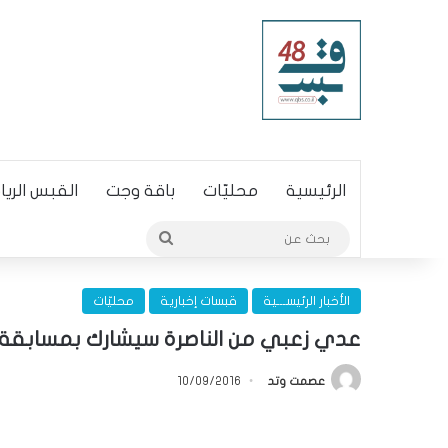
الرئيسية
محليّات
باقة وجت
القبس الري
بحث
عن
الأخبار الرئيســـية
قبسات إخبارية
محليّات
عدي زعبي من الناصرة سيشارك بمسابقة
عصمت وتد
10/09/2016