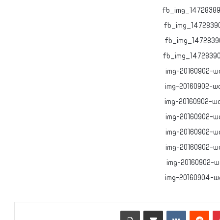
بينتيريست
‏Reddit
‏VKontakte
مشاركة عبر البريد
طباعة