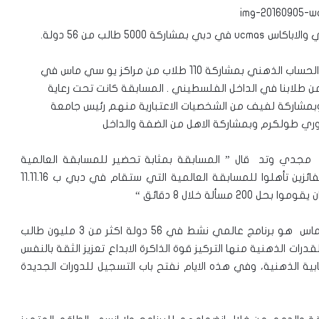
5 طالب من 56 دولة.
اقيمت نهاية الاسبوع المسابقة الوطنية الثانية للاباكاس والحساب الذهني بمشاركة 110 طلاب من مراكز يو سي ماس في
ة والداخل الفلسطيني بحيث شارك 42 طالب من طلابنا في الداخل الفلسطيني . المسابقة كانت تحت رعاية
وبمشاركة لفيف من الشخصيات الاعتبارية منهم رئيس جامعة
ري طولكرم وبمشاركة الاهل من الضفة والداخل
في حديث مع مدير مركز قيم للتميز وبرنامج ucmas مجدي وتد قال ” المسابقة بمثابة تحضير للمسابقة العالمية
للحساب الذهني والاباكاس ucmas في دبي، والطلاب الفائزين تأهلوا للمسابقة العالمية التي ستقام في دبي ب 11.11.16
واردف قائلا ” برنامج اطلق العبقري في طفلك يو سي ماس هو برنامج عالمي نشط في 56 دولة اكثر من 3 مليون طالب
ات الذهنية منها التركيز قوة الذاكرة الابداع تعزيز الثقة بالنفس
ية الذهنية، وفي هذه الايام نفتح باب التسجيل للدورات الجديدة