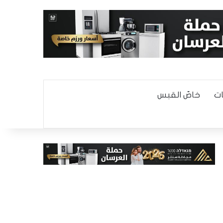
ت
خاصّ القبس