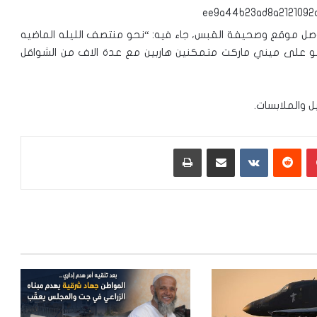
 وصل موقع وصحيفة القبس، جاء فيه: “نحو منتصف الليله الماضيه
 على ميني ماركت متمكنين هاربين مع عدة الاف من الشواقل
 والملابسات.
بينتيريست
‏Reddit
‏VKontakte
مشاركة عبر البريد
طباعة