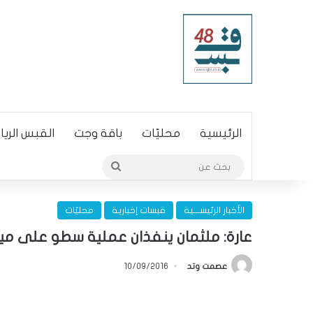
الرئيسية
محليّات
باقة وجت
القبس الري
بحث
عن
الأخبار الرئيســـية
قبسات إخبارية
محليّات
عارة: ملثمان ينفذان عملية سطو على م
عصمت وتد
10/09/2016