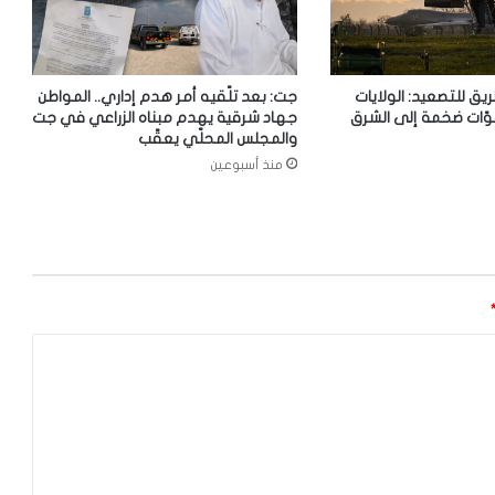
ريق للتصعيد: الولايات
جت: بعد تلّقيه أمر هدم إداري.. المواطن
وّات ضخمة إلى الشرق
جهاد شرقية يهدم مبناه الزراعي في جت
والمجلس المحلّي يعقّب
منذ أسبوعين