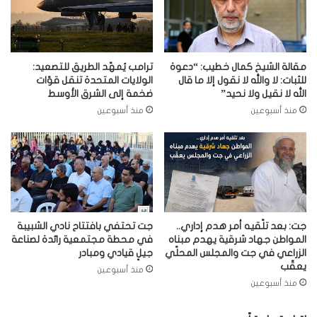
مقالة الشيخ كمال خطيب: “دعوة
ترامب يُمهّد الطريق للتصعيد:
للثبات: لا والله لا نقول إلا ما قال
الولايات المتحدة تنقل قوّات
الله لا نقيل ولا نحيد”
ضخمة إلى الشرق الأوسط
منذ أسبوعين
منذ أسبوعين
جت: بعد تلّقيه أمر هدم إداري..
جت تحتفي بافتتاح نادي الشبيبة
المواطن جهاد شرقية يهدم مبناه
في محطة مجتمعية رائدة لصناعة
الزراعي في جت والمجلس المحلّي
جيلٍ قيادي ومبادر
يعقّب
منذ أسبوعين
منذ أسبوعين