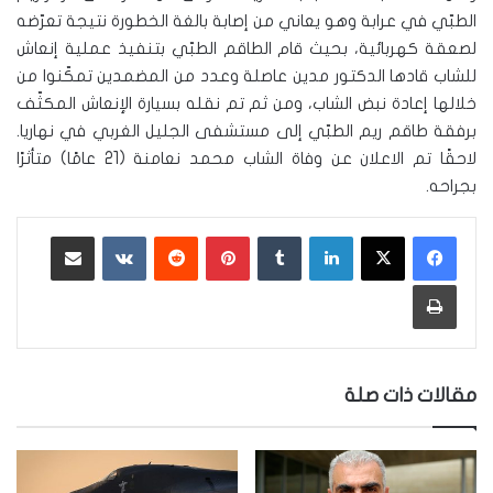
الطبّي في عرابة وهو يعاني من إصابة بالغة الخطورة نتيجة تعرّضه
لصعقة كهربائية، بحيث قام الطاقم الطبّي بتنفيذ عملية إنعاش
للشاب قادها الدكتور مدين عاصلة وعدد من المضمدين تمكّنوا من
خلالها إعادة نبض الشاب، ومن ثم تم نقله بسيارة الإنعاش المكثّف
برفقة طاقم ريم الطبّي إلى مستشفى الجليل الغربي في نهاريا.
لاحقًا تم الاعلان عن وفاة الشاب محمد نعامنة (21 عامًا) متأثرًا
بجراحه.
لينكدإن
‏Tumblr
بينتيريست
‏Reddit
‏VKontakte
مشاركة عبر البريد
طباعة
مقالات ذات صلة