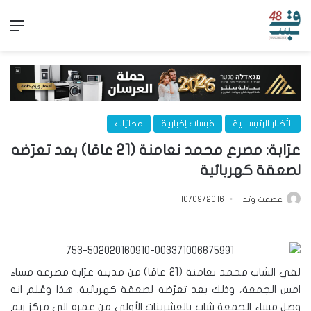
الق
الأخبار الرئيســـية
قبسات إخبارية
محليّات
عرّابة: مصرع محمد نعامنة (21 عامًا) بعد تعرّضه
لصعقة كهربائية
عصمت وتد
10/09/2016
لقي الشاب محمد نعامنة (21 عامًا) من مدينة عرّابة مصرعه مساء
امس الجمعة، وذلك بعد تعرّضه لصعقة كهربائية. هذا وعُلم انه
وصل مساء الجمعة شاب بالعشرينات الأولى من عمره الى مركز ريم