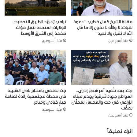
مقالة الشيخ كمال خطيب: “دعوة
ترامب يُمهّد الطريق للتصعيد:
للثبات: لا والله لا نقول إلا ما قال
الولايات المتحدة تنقل قوّات
الله لا نقيل ولا نحيد”
ضخمة إلى الشرق الأوسط
منذ أسبوعين
منذ أسبوعين
جت: بعد تلّقيه أمر هدم إداري..
جت تحتفي بافتتاح نادي الشبيبة
المواطن جهاد شرقية يهدم مبناه
في محطة مجتمعية رائدة لصناعة
الزراعي في جت والمجلس المحلّي
جيلٍ قيادي ومبادر
يعقّب
منذ أسبوعين
منذ أسبوعين
اترك تعليقاً