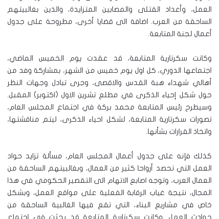
العمل، وأعداد القتلى والمصابين المتزايدة، والذين بغالبيتهم
الساحقة من العرب. اضافة الى قضايا أخرى، مطروحة على جدول
أعمال لجنة المتابعة.
وكانت سكرتارية المتابعة، قد عقدت يوم الخميس الماضي،
اجتماعها الدوري، كل اول يوم خميس من الشهر، بمشاركة وفد من
أهالي شهداء هبة القدس والاقصى، وجرى تبادل وجهات النظر
حول شكل إحياء الذكرى في مطلع تشرين الاول (اكتوبر) المقبل.
وسيطرح رئيس المتابعة محمد بركة في اجتماع المجلس العام،
تصورات سكرتارية المتابعة، لشكل احياء الذكرى، ليتم مناقشتها،
واتخاذ القرارات بشأنها.
كذلك فإنه على جدول أعمال المجلس العام، مسألة تزايد حواد
العمل التي تحصد أرواحا كثير من العمال، وبغالبيتهم الساحقة من
العمال العرب، وتوجه اصابع الاتهام الى التقصير الحكومي في هذا
المجال، نتيجة غياب الرقابة الفعلية على مواقع العمل، وبشكل
خاص في مشاريع البناء، التي تقع فيها الغالبية الساحقة من
حوادث العمل. وكانت سكرتارية المتابعة قد بحثت في اجتماع