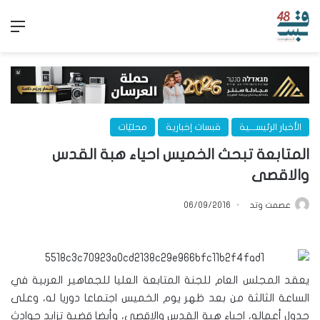
الق
الأخبار الرئيســـية
قبسات إخبارية
محليّات
المتابعة تبحث الخميس احياء هبة القدس
والاقصى
عصمت وتد
06/09/2016
يعقد المجلس العام للجنة المتابعة العليا للجماهير العربية في
الساعة الثالثة من بعد ظهر يوم الخميس اجتماعا دوريا له، وعلى
جدول أعماله، احياء هبة القدس والاقصى، وأيضا قضية تزايد حوادث