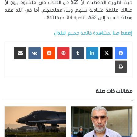
حيث أظهرت المعطيات أنّ 55% من الطلاب في قلنسوة يرون أنّ
هنالك عللقة متبادلة بينهم وبين معلميهم. أما في اللد فقد
وصلت النسبة إلى 53%، الناصرة 4%، حيفا 41%.
إضغط هنا لمشاهدة قائمة جميع البلدان
لينكدإن
‏Tumblr
بينتيريست
‏Reddit
‏VKontakte
مشاركة عبر البريد
طباعة
مقالات ذات صلة