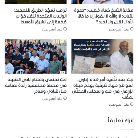
مقالة الشيخ كمال خطيب: “دعوة
ترامب يُمهّد الطريق للتصعيد:
للثبات: لا والله لا نقول إلا ما قال
الولايات المتحدة تنقل قوّات
الله لا نقيل ولا نحيد”
ضخمة إلى الشرق الأوسط
منذ أسبوعين
منذ أسبوعين
جت: بعد تلّقيه أمر هدم إداري..
جت تحتفي بافتتاح نادي الشبيبة
المواطن جهاد شرقية يهدم مبناه
في محطة مجتمعية رائدة لصناعة
الزراعي في جت والمجلس المحلّي
جيلٍ قيادي ومبادر
يعقّب
منذ أسبوعين
منذ أسبوعين
اترك تعليقاً