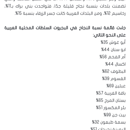
تضمنت بلدات بنسبة نجاح قليلة جدًا، فتواجدت بني براك بـ11%،
رخاسيم 12%، ومن البلدات العربية كانت جسر الزرقاء بنسبة 15%.
جاءت قائمة نسبة النجاح في البجروت السلطات المحلية العربية
على النحو التالي:
أبو غوش 35%
ابو سنان 44%
أم الفحم 56%
اكسال 44%
البطوف 62%
القسوم 39%
عبلين 69%
باقة الغربية 57%
بستان المرج 65%
بئر المكسور 51%
بيت جن 99%
بسمة طبعون 32%
البعينة نجيدات 51%