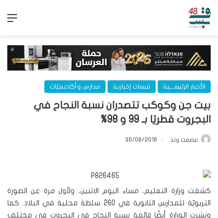
الق
الأخبار الرئيســـية
قبسات إخبارية
مدارس وأكاديميّات
بيت جن وكوكب تتصدران نسبة النجاح في
البجروت قطريًا بـ 99 و 98%
عصمت وتد
30/08/2016
كشفت وزارة التعليم، مساء اليوم الاثنين، ولأول مرة عن الصورة
التربويّة للمدارس الثانوية في 260 سلطة محلية في البلاد. كما
ونشرت الوزارة أيضًا قائمة نسبة النجاح في البجروت في مختلف