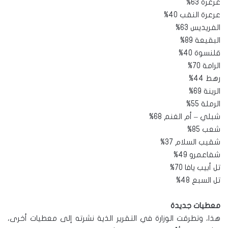
عرعرة 63%
عرعرة النقب 40%
الفريديس 63%
البقيعة 89%
قلنسوة 40%
الرامة 70%
رهط 44%
الرينة 69%
الرملة 55%
شبلي – أم الغنم 68%
شعب 85%
شقيب السلام 37%
شفاعمرو 49%
تل أبيب يافا 70%
تل السبع 48%
معطيات جديدة
هذا، وتطرقت الوزارة في التقرير الذية نشرته إلى معطيات أخرى،