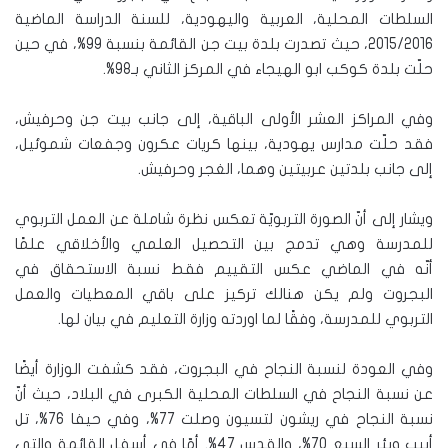
السلطات المحلية، العربية واليهودية، للسنة الدراسة الماضية
2015/2016، حيث تصدرت بلدة بيت جن القائمة بنسبة 99%، في حين
حلّت بلدة كوكب ابو الهيجاء في المركز الثاني بـ98%.
وفي المراكز العشر الأولى الباقية، إلى جانب بيت جن وحرفيش،
فقد حلّت مدارس يهودية، بينها كريات عكرون وجفعات شموئيل،
إلى جانب بلدتين عربيتين وهما، الغجر وحرفيش.
ويشار إلى أنّ الصورة التربويّة تعكس نظرة شاملة عن العمل التربوي
للمدرسة وهي تدمج بين التحصيل العلمي والأخلاقي علمًا
أنّه في الماضي عكس التقييم فقط نسبة الاستحقاق في
البجروت ولم يكن هنالك تركيز على باقي المعطيات والعمل
التربوي للمدرسة، وفقًا لما اوردته وزارة التعليم في بيان لها.
وفي العودة لنسبة النجاح في البجروت، فقد كشفت الوزارة أيضًا
عن نسبة النجاح في السلطات المحلية الكبرى في البلاد، حيث أنّ
نسبة النجاح في ريشون لتسيون وصلت 77%، وفي حيفا 76%، تل
أبيب وبئر السبع 70%، والقدس 47%. أمّا في أسفل القائمة والتي