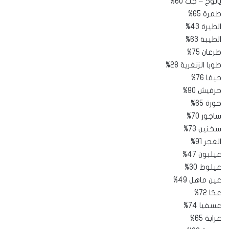
يانوح – جت 60%
طمرة 65%
الطيرة 43%
الطيبة 63%
طرعان 75%
طوبا الزنغرية 28%
حيفا 76%
حرفيش 90%
حورة 65%
ساجور 70%
سخنين 73%
الغجر 91%
عيلبون 47%
عيلوط 30%
عين ماهل 49%
عكا 72%
عسفيا 74%
عرابة 65%