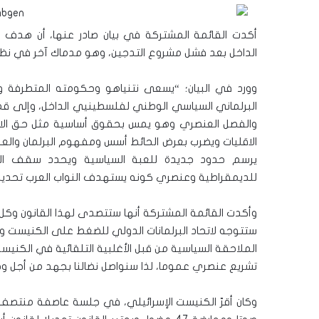
أكدت القائمة المشتركة في بيان صادر عنها، أن هدف ق
الداخل بعد فشل مشروع التدجين، وهو مدماك آخر في نظام 
وورد في البيان؛ “يسعى نتنياهو وحكومته المتطرفة و
البرلماني السياسي الوطني لفلسطينيي الداخل، وإلى قمع
والفصل العنصري وهو يمس بحقوق أساسية مثل حق الانت
الاقليات ويضرب بعرض الحائط أسس ومفهوم البرلمان والعمل 
يرسم حدود جديدة للعبة السياسية ويحدد سقف الع
للديمقراطية وعنصري كونه يستهدف النواب العرب تحديدًا 
وأكدت القائمة المشتركة أنها ستتصدى لهذا القانون وك
ستتوجه لاتحاد البرلمانات الدولي للضغط على الكنيست وا
الملاحقة السياسية من قبل الأغلبية التلقائية في الكني
تشريع عنصري عموما، لذا سنواصل نضالنا بجهد من أجل وج