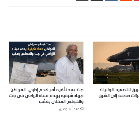
ريق للتصعيد: الولايات
جت: بعد تلّقيه أمر هدم إداري.. المواطن
وّات ضخمة إلى الشرق
جهاد شرقية يهدم مبناه الزراعي في جت
والمجلس المحلّي يعقّب
منذ أسبوعين