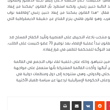
لا لقانون أساس؛ الكنيست. خلال الجلسة ادعى رئيس لجنة الدستور والقانون،
لنائبة حنين زعبي، ولكنه استطرد بأن القانون “يمكننا من إبعاد
 فقال: “هذا القانون يمكننا من إبعاد حنين زعبي.”وقاطعه نواب
لعرب، وهو قانون فاشي ينزع القناع عن حقيقة الديمقراطية التي
90 عضو كنيست إبعاد عضو منتخب بادعاء التحريض على العنصرية وتأييد الكفاح المسلح ضد
إسرائيل وتأييد “الإرهاب”، في غير أوقات الانتخابات. ووفق القانون تبدأ عملية الإقصاء بعد توقيع 70 عضو كنيست على الطلب،
نيامين نتنياهو، وذلك على خلفية لقاء نواب التجمع في القائمة
 أبنائها. وأكدت القائمة المشتركة بأنها ستعمل على مواجهة
المحلي والدولي، وهي ستتوجه إلى دول ومنظمات دولية في
على الحكومة الإسرائيلية لردعها عن سياسة طغيان الأكثرية
بينتيريست
‏Reddit
‏VKontakte
مشاركة عبر البريد
طباعة