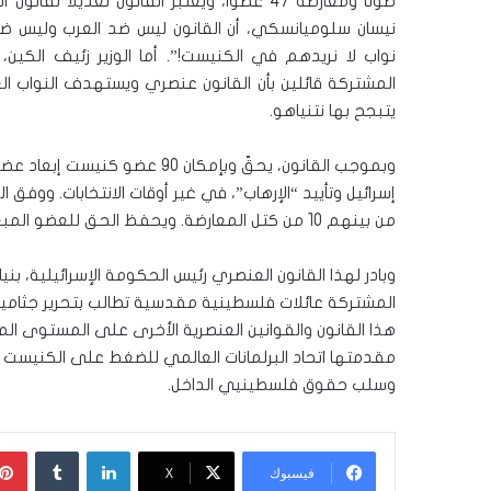
صوتا ومعارضة 47 عضوا، ويعتبر القانون تعدي
نيسان سلوميانسكي، أن القانون ليس ضد العرب وليس ضد ا
نواب لا نريدهم في الكنيست!”. أما الوزير زئيف الكين،
المشتركة قائلين بأن القانون عنصري ويستهدف النواب ا
يتبجح بها نتنياهو.
وبموجب القانون، يحقّ وبإمكان 
من بينهم 10 من كتل المعارضة. ويحفظ الحق للعضو المبعد التوجُّه للمحكمة للطعن في قرار إبعاده.
وبادر لهذا القانون العنصري رئيس الحكومة الإسرائيلية، ب
المشتركة عائلات فلسطينية مقدسية تطالب بتحرير جثامين
هذا القانون والقوانين العنصرية الأخرى على المستوى 
مقدمتها اتحاد البرلمانات العالمي للضغط على الكنيست و
وسلب حقوق فلسطينيي الداخل.
لينكدإن
‏Tumblr
فيسبوك
‫X