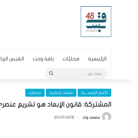
الرئيسية
محليّات
باقة وجت
القبس الري
بحث
عن
الأخبار الرئيســـية
قبسات إخبارية
محليّات
المشتركة: قانون الإبعاد هو تشريع عنص
عصمت وتد
20/07/2016