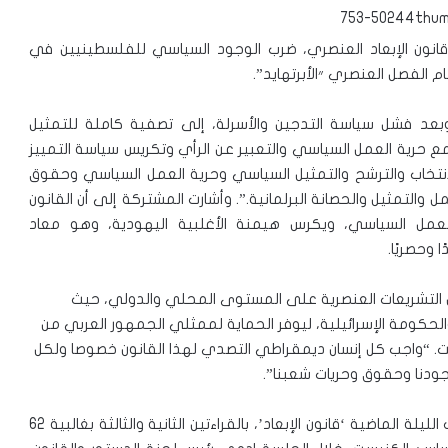
انون الإبعاد العنصري، ضرب الوجود السياسي للفلسطينيين في
الفصل العنصري ״الأبرتهايد”.
بعد فشل سياسة التدجين والأسرلة، إلى تصفية كاملة للتمثيل
 حرية العمل السياسي والتعبير عن الرأي وتكريس سياسة التمييز
خاب والترشح والتمثيل السياسي وحرية العمل السياسي وحقوق
والتمثيل والحصانة البرلمانية.”. وأشارت المشتركة إلى أن القانون
مل السياسي، ويكرس هيمنة الأغلبية اليهودية، وهو معاد
وحصريًا.
ل التشريعات العنصرية على المستوى المحلي والدولي، حيث
لحكومة الإسرائيلية، ليوفر الحماية لممثلي الجمهور العربي من
ست. “واجب كل إنسان ديمقراطي التصدي لهذا القانون خصوصا ولكل
ودنا وحقوق وحريات شعبنا”.
وكان أقرّ الكنيست الإسرائيلي، في جلسة عاصفة منتصف الليلة الماضية ‘قانون الإبعاد’، بالقراءتين الثانية والثالثة بغالبية 62