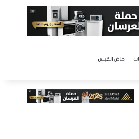
ت
خاصّ القبس