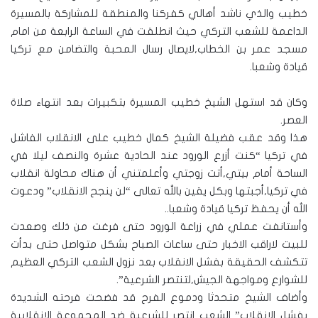
خطيب والذي ناشد أهالي كفركنا والمنطقة للمشاركة بالمسيرة
الداعمة للشعب التركي حيث انطلقت في الساعة الرابعة من امام
مسجد عمر بن الخطاب,لايصال رسال المحبة والتضامن مع تركيا
قيادة وشعبا.
وكان قد استهل الشيخ خطيب المسيرة بتكبيرات بعد انتهاء صلاة
العصر.
هذا وقد عقب فضيلة الشيخ كمال خطيب على الانقلاب الفاشل
في تركيا “كنت أزرع الورود عند الحادية عشرة والنصف ليلا في
الساحة أمام بيتي,أتت زوجتي وأعلمتني أن هناك محاولة انقلاب
في تركيا,أجبتها وبكل يقين بالله تعالى “لن ينجح الانقلاب” ودعوت
الله أن يحفظ تركيا قيادة وشعبا..
وأستانفت عملي في زراعة الورود حتى فرغت من ذلك وصعدت
للبيت لاراقب الاخبار حتى ساعات الصباح بشكل متواصل حتى بدأت
تتكشف الحقيقة بفشل الانقلاب بعد نزول الشعب التركي العظيم
للشوارع ومواجهة الجيش,لتنتصر الشرعية”.
وأضاف الشيخ متحدثا ودموع الفرح قد فضحت فرحته الشديدة
بفشل الانقلاب” الشعب انتصر للشرعية ضد المجموعة الانقلابية