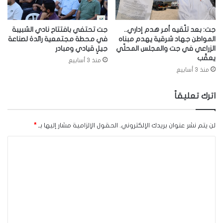
جت: بعد تلّقيه أمر هدم إداري..
جت تحتفي بافتتاح نادي الشبيبة
المواطن جهاد شرقية يهدم مبناه
في محطة مجتمعية رائدة لصناعة
الزراعي في جت والمجلس المحلّي
جيلٍ قيادي ومبادر
يعقّب
منذ 3 أسابيع
منذ 3 أسابيع
اترك تعليقاً
لن يتم نشر عنوان بريدك الإلكتروني.
الحقول الإلزامية مشار إليها بـ
*
ا
ل
ت
ع
ل
ي