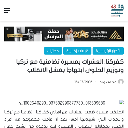
الق
الأخبار الرئيســـية
قبسات إخبارية
محليّات
كفركنا: العشرات بمسيرة تضامنية مع تركيا
وتوزيع الحلوى ابتهاجا بفشل الانقلاب
عصمت وتد
16/07/2016
انطلقت مسيرة ضمت العشرات من اهالي كفركنا ، تضامنا مع تركيا
والاحداث التي شهدتها امس بعد ان قامت مجموعة من افراد
الجيش بمحاولة الانقلاب ، المسيرة اتت بدعوة من الشيخ كمال