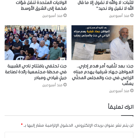
للثبات: لا والله لا نقول إلا ما قال
الولايات المتحدة تنقل قوّات
الله لا نقيل ولا نحيد”
ضخمة إلى الشرق الأوسط
منذ أسبوعين
منذ أسبوعين
جت: بعد تلّقيه أمر هدم إداري..
جت تحتفي بافتتاح نادي الشبيبة
المواطن جهاد شرقية يهدم مبناه
في محطة مجتمعية رائدة لصناعة
الزراعي في جت والمجلس المحلّي
جيلٍ قيادي ومبادر
يعقّب
منذ أسبوعين
منذ أسبوعين
اترك تعليقاً
لن يتم نشر عنوان بريدك الإلكتروني.
الحقول الإلزامية مشار إليها بـ
*
ا