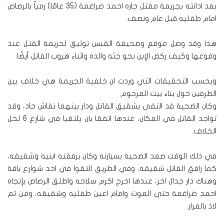
بعد ادانته بجريمة مقتل جاره احمد ضراغمة (35 عامًا) رمياً بالرصاص
امام طفليه قبل عام ونصف.
هذا وقد وصل موقع وصحيفة القبس توثيق لجريمة القتل عند
وقوعها وكيف ركض الإبن نحو جثه والده واثناء هروب القاتل أيضًا.
وبحسب التحقيقات التي وردت ان خلفية الجريمة هي خلاف بين
الطرفين حول بناء بيت المرحوم.
وكان الضحية قد التقى بشقيق القاتل ودار بينهما نقاش حاد، وقد
تواجد القاتل في المكان، عندها اتفقا بان يلتقيا في شارع 6 لحل
الخلاف.
في ذلك الوقت صعد الضحية بسيارته وكان برفقته ابنيه وشقيقه،
كما رافق القاتل شقيقه، وفي الطريق التقوا في احد شوارع باقة
وهناك دار جدال اخر، عندها اخرج اكرم سلاحه واطلق الرصاص بإتجاه
احمد ضراغمة حتى الموت وامام اعين طفليه وشقيقه، ومن ثم
لاذ بالفرار.