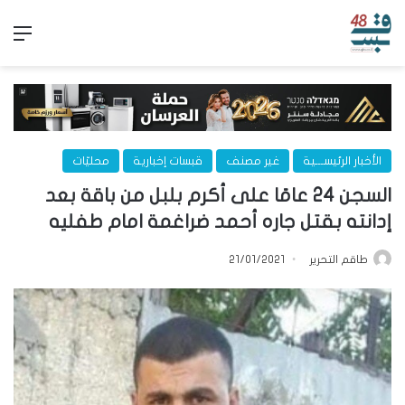
الق
الأخبار الرئيســـية
غير مصنف
قبسات إخبارية
محليّات
السجن 24 عامًا على أكرم بلبل من باقة بعد
إدانته بقتل جاره أحمد ضراغمة امام طفليه
طاقم التحرير
21/01/2021