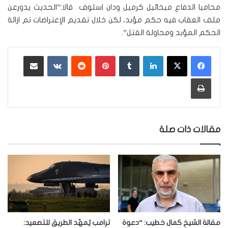
محاميا الدفاع ميخائيل كرميل ودان اسلوف قالا:”الحديث يدورعن
ملف العقاب فيه حكم مؤبد، لكن خلال تقديم الإعتراضات تم ازالة
الحكم المؤبد ومحاولة القتل”.
لينكدإن
‏Tumblr
بينتيريست
‏Reddit
‏VKontakte
مشاركة عبر البريد
طباعة
مقالات ذات صلة
مقالة الشيخ كمال خطيب: “دعوة
ترامب يُمهّد الطريق للتصعيد: