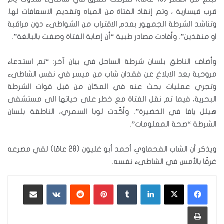
قرب قيسارية ، وتم إنقاذ الفتاة من المياه وتقديم الاسعافات لها.
وتناشد الشرطة الجمهور بعدم الاقتراب من الشواطىء دون مراقبة
او منقذين”. وأفادت مصادر طبية “أن إصابة الفتاة وصفت بالبالغة”.
وأضاف الناطق بلسان شرطة الساحل في بيان آخر: “تم استدعاء
مروحية بعد الابلاغ عن فقدان شاب من ميسر في نفس الشاطىء
وتجري عمليات بحث عنه في المكان من قبل قوات الشرطة
البحرية، فيما تم نقل الفتاة مع خطر على حياتها الى مستشفى
هيلل يافا في الخضيرة”. وأكّدت لوبا السمري، الناطقة بلسان
الشرطة “صحة المعلومات”.
ويذكر أن الشاب الفحماوي أحمد أبو غليون (28 عامًا) لقي مصرعه
غرقًا بالأمس في الشاطىء نفسه.
لينكدإن
‏Tumblr
بينتيريست
‏Reddit
‏VKontakte
مشاركة عبر البريد
طباعة