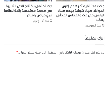
جت: بعد تلّقيه أمر هدم إداري..
جت تحتفي بافتتاح نادي الشبيبة
المواطن جهاد شرقية يهدم مبناه
في محطة مجتمعية رائدة لصناعة
الزراعي في جت والمجلس المحلّي
جيلٍ قيادي ومبادر
يعقّب
منذ أسبوعين
منذ أسبوعين
اترك تعليقاً
لن يتم نشر عنوان بريدك الإلكتروني.
الحقول الإلزامية مشار إليها بـ
*
ا
ل
ت
ع
ل
ي
ق