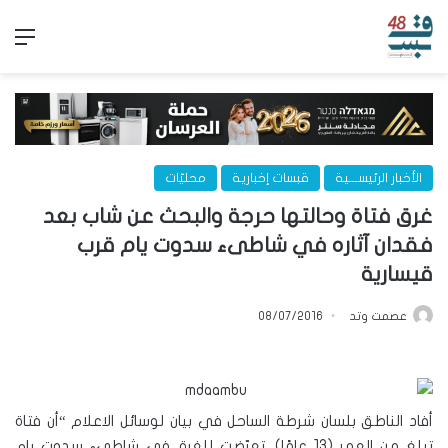
الق
الأخبار الرئيســـية
قبسات إخبارية
محليّات
غرق فتاة وحالتها حرجة والبحث عن شاب بعد
فقدان آثاره في شاطىء سدوت يام قرب
قيسارية
عصمت وتد
08/07/2016
أفاد الناطق بلسان شرطة الساحل في بيان لوسائل الاعلام “أن فتاة
تبلغ من العمر (13 عامًا)، تعرّضت للغرق في شاطىء سدوت يام