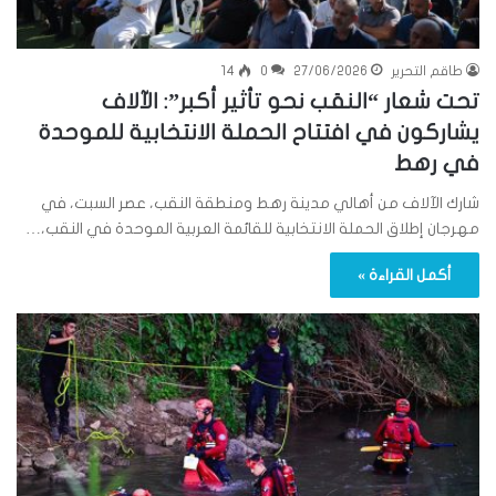
طاقم التحرير
27/06/2026
0
14
تحت شعار “النقب نحو تأثير أكبر”: الآلاف
يشاركون في افتتاح الحملة الانتخابية للموحدة
في رهط
شارك الآلاف من أهالي مدينة رهط ومنطقة النقب، عصر السبت، في
مهرجان إطلاق الحملة الانتخابية للقائمة العربية الموحدة في النقب،…
أكمل القراءة »