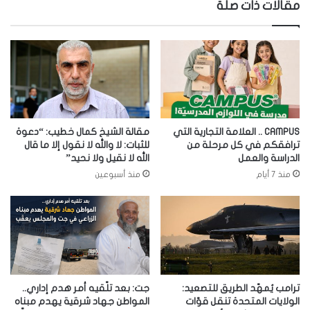
مقالات ذات صلة
CAMPUS .. العلامة التجارية التي
مقالة الشيخ كمال خطيب: “دعوة
ترافقكم في كل مرحلة من
للثبات: لا والله لا نقول إلا ما قال
الدراسة والعمل
الله لا نقيل ولا نحيد”
منذ 7 أيام
منذ أسبوعين
ترامب يُمهّد الطريق للتصعيد:
جت: بعد تلّقيه أمر هدم إداري..
الولايات المتحدة تنقل قوّات
المواطن جهاد شرقية يهدم مبناه