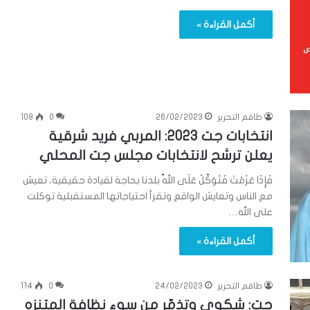
أكمل القراءة »
طاقم التحرير
26/02/2023
0
108
انتخابات جت 2023: المربي فريد شرقية
يعلن ترشح لانتخابات مجلس جت المحلي
فَإِذَا عَزَمْتَ فَتَوَكَّلْ عَلَى اللَّه بلدنا بحاجة لقيادة حقيقية، تعيش
مع الناس وتعايش الواقع وتقرأ احتياجاتها المستقبلية توكلت
على الله…
أكمل القراءة »
طاقم التحرير
24/02/2023
0
114
جت: شكوى وتذمّر من سوء نظافة المتنزه