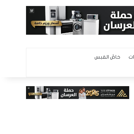
ت
خاصّ القبس